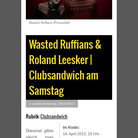
Wasted Ruffians (Pressebild)
Wasted Ruffians &
Roland Leesker |
Clubsandwich am
Samstag
▷ Letzte Änderung: 2015-04-17
Rubrik:
Clubsandwich
Im Radio:
Diesmal gibts
18. April 2015, 19 Uhr
gleich zwei