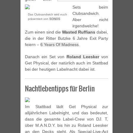
Sets beim
Clubsandwich.
Das Clubsandwich wird euch
präsentiert von
SONOS
Aber nicht
irgendwelche!
Zum einen sind die
Wasted Ruffians
dabei,
die in der Ritter Butzke 6 Jahre Exit Party
feiern –
6 Years Of Madness
.
Danach ein Set von
Roland Leesker
von
Get Physical, der natürlich auch im Stattbad
bei der heutigen Labelnacht dabei ist.
Nachtlebentipps für Berlin
Im Stattbad lädt Get Physical zur
alljährlichen Labelnight, und das bedeutet,
dass die gesamte Label-Crew von DJ. T,
über M.A.N.D.Y. bis hin zu Roland Leesker
an den Decks steht. Als Special-Live-Act