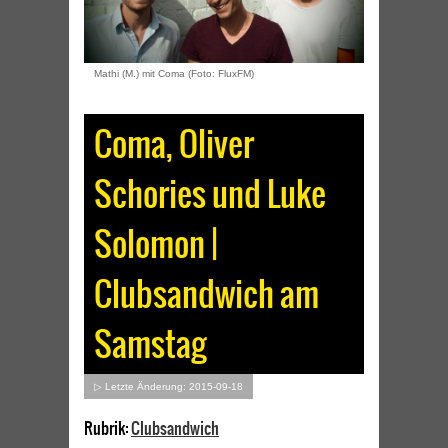
Mathi (M.) mit Coma (Foto: FluxFM)
Coma, Oliver
Schories und Luke
Solomon |
Clubsandwich am
Samstag
▷ Letzte Änderung: 2015-09-18
Rubrik:
Clubsandwich