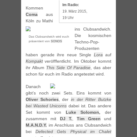
Im Radio:
Kommen
19. März 2015,
Coma
aus
19 Uhr
Köln zu Mathi
ins Clubsandwich.
Die kosmischen
Das Clubsandwich wird euch
präsentiert von
SONOS
Techno-Pop-
Produzenten
haben gerade ihre neue Single
Lora
auf
Kompakt
veröfffentlicht. Im Oktober kommt
ihr Album
This Side Of Paradise
, das aber
schon für euch im Radio angetestet wird.
Danach
gibt’s noch zwei Sets. Eins kommt von
Oliver Schories
, der
in der Ritter Butzke
bei Wasted Unicorns
dabei ist. Das andere
Set kommt von
Luke Solomon
,
der
zusammen mit
DJ T.
,
Tim Green
und
M.A.N.D.Y.
im Anschluss ans Clubsandwich
bei
Defected Gets Physical im Chalet