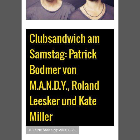
Clubsandwich am
Samstag: Patrick
Bodmer von
M.A.N.D.Y., Roland
Leesker und Kate
Miller
▷ Letzte Änderung: 2014-11-28