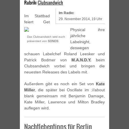
Rubrik:
Clubsandwich
Im Radio:
Im Stattbad
29. November 2014, 19 Uhr
feiert Get
Physical ihre
jährliche
Das Clubsandwich wird euch
präsentiert von
SONOS
Labelnight,
deswegen
schauen Labelchef Roland Leesker und
Patrick Bodmer von
M.A.N.D.Y.
beim
Clubsandwich vorbei und bringen die
neuesten Releases des Labels mit.
Außerdem gibt es noch ein Set von
Kate
Miller
, die später bei Oscillate im ://about
blank gemeinsam mit Benjamin Damage,
Kate Miller, Lawrence und Milton Bradley
auflegen wird.
Nachtlebentipps für Berlin