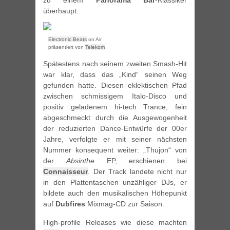
zu einem
Panorama Bar
-Klassiker
überhaupt.
Electronic Beats
on Air
präsentiert von
Telekom
Spätestens nach seinem zweiten Smash-Hit
war klar, dass das „Kind“ seinen Weg
gefunden hatte. Diesen eklektischen Pfad
zwischen schmissigem Italo-Disco und
positiv geladenem hi-tech Trance, fein
abgeschmeckt durch die Ausgewogenheit
der reduzierten Dance-Entwürfe der 00er
Jahre, verfolgte er mit seiner nächsten
Nummer konsequent weiter: „Thujon“ von
der
Absinthe
EP, erschienen bei
Connaisseur
. Der Track landete nicht nur
in den Plattentaschen unzähliger DJs, er
bildete auch den musikalischen Höhepunkt
auf
Dubfires
Mixmag-CD zur Saison.
High-profile Releases wie diese machten