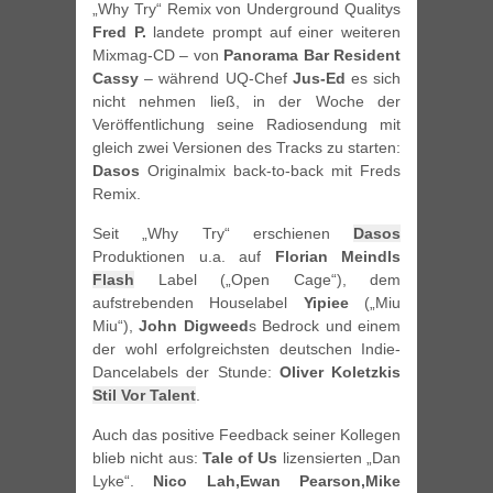
„Why Try“ Remix von Underground Qualitys
Fred P.
landete prompt auf einer weiteren
Mixmag-CD – von
Panorama Bar Resident
Cassy
– während UQ-Chef
Jus-Ed
es sich
nicht nehmen ließ, in der Woche der
Veröffentlichung seine Radiosendung mit
gleich zwei Versionen des Tracks zu starten:
Dasos
Originalmix back-to-back mit Freds
Remix.
Seit „Why Try“ erschienen
Dasos
Produktionen u.a. auf
Florian Meindls
Flash
Label („Open Cage“), dem
aufstrebenden Houselabel
Yipiee
(„Miu
Miu“),
John Digweed
s Bedrock und einem
der wohl erfolgreichsten deutschen Indie-
Dancelabels der Stunde:
Oliver Koletzkis
Stil Vor Talent
.
Auch das positive Feedback seiner Kollegen
blieb nicht aus:
Tale of Us
lizensierten „Dan
Lyke“.
Nico Lah,Ewan Pearson,Mike