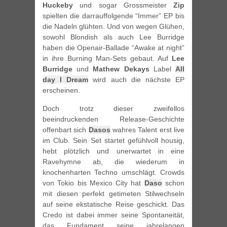
Huckeby
und sogar Grossmeister
Zip
spielten die darrauffolgende “Immer” EP bis
die Nadeln glühten. Und von wegen Glühen,
sowohl Blondish als auch Lee Burridge
haben die Openair-Ballade “Awake at night”
in ihre Burning Man-Sets gebaut. Auf
Lee
Burridge
und
Mathew Dekays
Label
All
day I Dream
wird auch die nächste EP
erscheinen.
Doch trotz dieser zweifellos
beeindruckenden Release-Geschichte
offenbart sich
Dasos
wahres Talent erst live
im Club. Sein Set startet gefühlvoll housig,
hebt plötzlich und unerwartet in eine
Ravehymne ab, die wiederum in
knochenharten Techno umschlägt. Crowds
von Tokio bis Mexico City hat
Daso
schon
mit diesen perfekt getimeten Stilwechseln
auf seine ekstatische Reise geschickt. Das
Credo ist dabei immer seine Spontaneität,
das Fundament seine jahrelangen