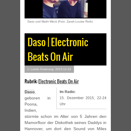
Daso und Mathi Weck (Foto: Zarah-Louise Roth)
Daso | Electronic
Beats On Air
▷ Letzte Änderung: 2015-12-19
Rubrik:
Electronic Beats On Air
Daso
,
Im Radio:
geboren in
15. Dezember 2015, 22-24
Poona,
Uhr
Indien,
stürmte schon im Alter von 5 Jahren den
Mamorfloor der Diskothek seines Daddys in
Hannover, um dort den Sound von Miles