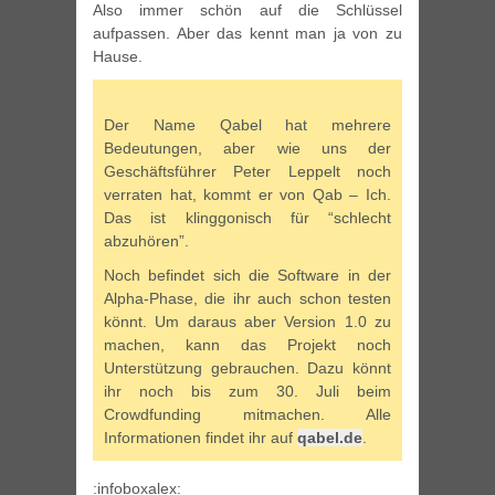
Also immer schön auf die Schlüssel
aufpassen. Aber das kennt man ja von zu
Hause.
Der Name Qabel hat mehrere
Bedeutungen, aber wie uns der
Geschäftsführer Peter Leppelt noch
verraten hat, kommt er von Qab – Ich.
Das ist klinggonisch für “schlecht
abzuhören”.
Noch befindet sich die Software in der
Alpha-Phase, die ihr auch schon testen
könnt. Um daraus aber Version 1.0 zu
machen, kann das Projekt noch
Unterstützung gebrauchen. Dazu könnt
ihr noch bis zum 30. Juli beim
Crowdfunding mitmachen. Alle
Informationen findet ihr auf
qabel.de
.
:infoboxalex: