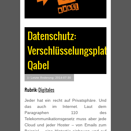
Datenschutz:
Verschlüsselungsplattform
Qabel
▷ Letzte Änderung: 2014-07-30
Rubrik:
Digitales
Jeder hat ein recht auf Privatsphäre. Und
das auch im Internet. Laut dem
Paragraphen 110 des
Telekommunikationsgesetz muss aber jede
Cloud und jeder Hoster – von Emails zum