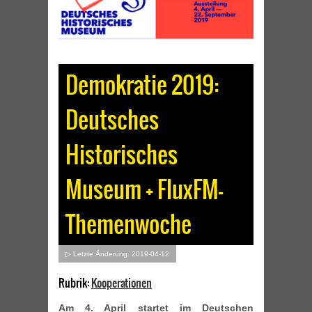
Demokratie 2019:
Deutsches
Historisches
Museum + FluxFM-
Themenwoche
▷ Letzte Änderung: 2019-04-12
Rubrik:
Kooperationen
Am 4. April startet im Deutschen