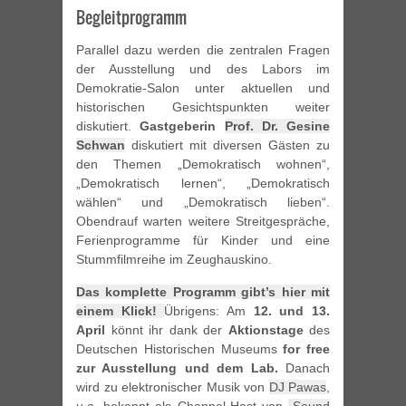
Begleitprogramm
Parallel dazu werden die zentralen Fragen
der Ausstellung und des Labors im
Demokratie-Salon unter aktuellen und
historischen Gesichtspunkten weiter
diskutiert.
Gastgeberin
Prof. Dr. Gesine
Schwan
diskutiert mit diversen Gästen zu
den Themen „Demokratisch wohnen“,
„Demokratisch lernen“, „Demokratisch
wählen“ und „Demokratisch lieben“.
Obendrauf warten weitere Streitgespräche,
Ferienprogramme für Kinder und eine
Stummfilmreihe im Zeughauskino.
Das komplette Programm gibt’s hier mit
einem Klick!
Übrigens: Am
12. und 13.
April
könnt ihr dank der
Aktionstage
des
Deutschen Historischen Museums
for free
zur Ausstellung und dem Lab.
Danach
wird zu elektronischer Musik von
DJ Pawas
,
u.a. bekannt als Channel-Host von
„Sound