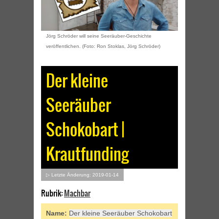
Jörg Schröder will seine Seeräuber-Geschichte
veröffentlichen. (Foto: Ron Stoklas, Jörg Schröder)
Der kleine
Seeräuber
Schokobart |
Krautfunding
▷ Letzte Änderung: 2019-01-14
Rubrik:
Machbar
Name:
Der kleine Seeräuber Schokobart