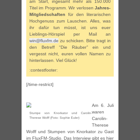
am Start, ingesamt mehr als 150.000
Titel im Programm. Wir verlosen
Jahres-
Mitgliedschaften
für den literarischen
Hochgenuss zum Lauschen. Alles, was
ihr dafür tun müsst, ist uns euer
Lieblings-Hörspiel per Mail an
win@fluxfm.de
zu schicken. Bitte tragt in
den Betreff “Die Räuber” ein und
vergesst nicht, euren vollen Namen zu
hinterlassen. Viel Glück!
:contestfooter:
[/time-restrict]
Am 6. Juli
waren
Stumpe von Knorkator und Carolin-
Therese Wolff (Foto: Sophie Euler)
Carolin-
Therese
Wolff und Stumpen von Knorkator zu Gast
im FluxFM-Studio. Das Interview gibt es hier