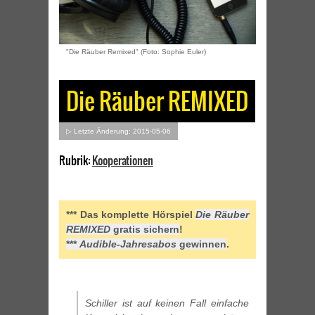
"Die Räuber Remixed" (Foto: Sophie Euler)
Die Räuber REMIXED
▷ Letzte Änderung: 2015-05-06
Rubrik:
Kooperationen
*** Das komplette Hörspiel
Die Räuber
REMIXED
gratis sichern
!
***
Audible-Jahresabos
gewinnen
.
Schiller ist auf keinen Fall einfache