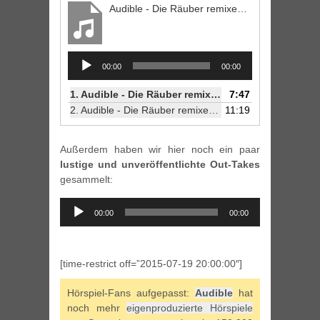
Audible - Die Räuber remixed - 1. Szene
Audio
00:00
00:00
Player
1.
Audible - Die Räuber remixed - 1. Szene
7:47
2.
Audible - Die Räuber remixed - 2. Szene
11:19
Außerdem haben wir hier noch ein paar
lustige und unveröffentlichte Out-Takes
gesammelt:
Audio
00:00
00:00
Player
[time-restrict off=”2015-07-19 20:00:00″]
Hörspiel-Fans aufgepasst:
Audible
hat
noch mehr
eigenproduzierte Hörspiele