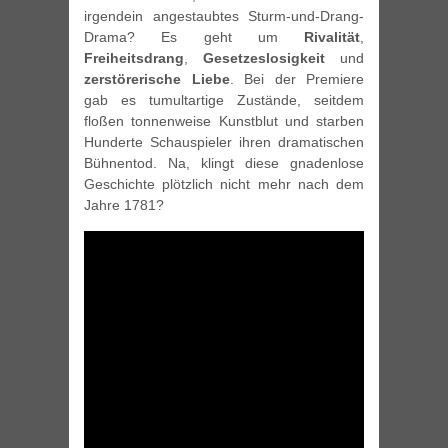
irgendein angestaubtes Sturm-und-Drang-
Drama? Es geht um
Rivalität
,
Freiheitsdrang
,
Gesetzeslosigkeit
und
zerstörerische Liebe
. Bei der Premiere
gab es tumultartige Zustände, seitdem
floßen tonnenweise Kunstblut und starben
Hunderte Schauspieler ihren dramatischen
Bühnentod. Na, klingt diese gnadenlose
Geschichte plötzlich nicht mehr nach dem
Jahre 1781?