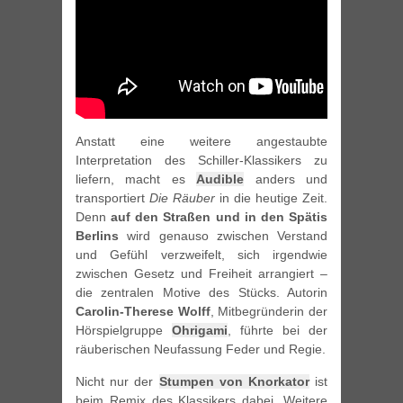
Anstatt eine weitere angestaubte
Interpretation des Schiller-Klassikers zu
liefern, macht es
Audible
anders und
transportiert
Die Räuber
in die heutige Zeit.
Denn
auf den Straßen und in den Spätis
Berlins
wird genauso zwischen Verstand
und Gefühl verzweifelt, sich irgendwie
zwischen Gesetz und Freiheit arrangiert –
die zentralen Motive des Stücks. Autorin
Carolin-Therese Wolff
, Mitbegründerin der
Hörspielgruppe
Ohrigami
, führte bei der
räuberischen Neufassung Feder und Regie.
Nicht nur der
Stumpen von Knorkator
ist
beim Remix des Klassikers dabei. Weitere