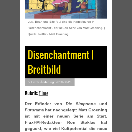
Luci, Bean und Elfo (v.l.) sind die Hauptfiguren in
"Disenchantment", der neuen Serie von Matt Groening. |
Quelle: Netflix / Matt Groening
Disenchantment |
Breitbild
▷ Letzte Änderung: 2018-08-23
Rubrik:
Filme
Der Erfinder von
Die Simpsons
und
Futurama
hat nachgelegt: Matt Groening
ist mit einer neuen Serie am Start.
FluxFM-Redakteur Ron Stoklas hat
geguckt, wie viel Kultpotential die neue