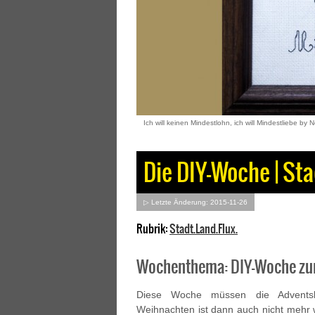
Ich will keinen Mindestlohn, ich will Mindestliebe by 
Die DIY-Woche | Sta
▷ Letzte Änderung: 2015-11-26
Rubrik:
Stadt.Land.Flux.
Wochenthema: DIY-Woche zu
Diese Woche müssen die Adventsk
Weihnachten ist dann auch nicht mehr we