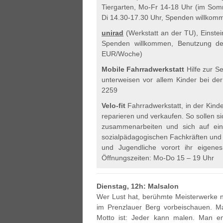
Tiergarten, Mo-Fr 14-18 Uhr (im Somm
Di 14.30-17.30 Uhr, Spenden willkomm
unirad
(Werkstatt an der TU), Einstei
Spenden willkommen, Benutzung de
EUR/Woche)
Mobile Fahrradwerkstatt
Hilfe zur S
unterweisen vor allem Kinder bei der
2259
Velo-fit
Fahrradwerkstatt, in der Kind
reparieren und verkaufen. So sollen sic
zusammenarbeiten und sich auf ein
sozialpädagogischen Fachkräften und
und Jugendliche vorort ihr eigene
Öffnungszeiten: Mo-Do 15 – 19 Uhr
Dienstag, 12h: Malsalon
Wer Lust hat, berühmte Meisterwerke n
im Prenzlauer Berg vorbeischauen. M
Motto ist: Jeder kann malen. Man en