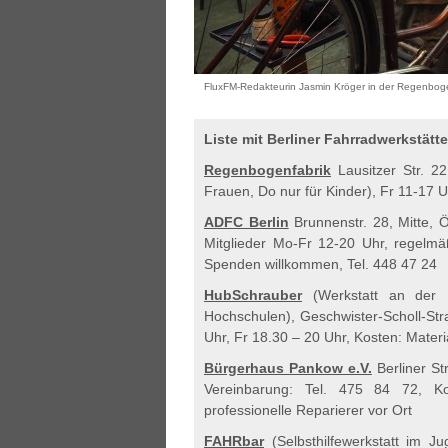
FluxFM-Redakteurin Jasmin Kröger in der Regenbog
Liste mit Berliner Fahrradwerkstätte
Regenbogenfabrik
Lausitzer Str. 2
Frauen, Do nur für Kinder), Fr 11-17 U
ADFC Berlin
Brunnenstr. 28, Mitte, Ö
Mitglieder Mo-Fr 12-20 Uhr, regelmäß
Spenden willkommen, Tel. 448 47 24
HubSchrauber
(Werkstatt an der H
Hochschulen), Geschwister-Scholl-Str
Uhr, Fr 18.30 – 20 Uhr, Kosten: Mate
Bürgerhaus Pankow e.V.
Berliner St
Vereinbarung: Tel. 475 84 72, Ko
professionelle Reparierer vor Ort
FAHRbar
(Selbsthilfewerkstatt im Ju