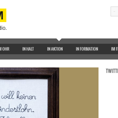
M OHR
IN HALT
IN AKTION
IN FORMATION
IM 
TWITT