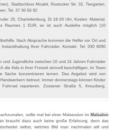
er), Stadtschloss Moabit, Rostocker Str. 32, Tiergarten,
en, Tel. 37 30 56 92
nufer 25, Charlottenburg, Di 18-20 Uhr, Kosten: Material,
s Raumes 1 EUR, es ist auch Ausleihe möglich (10
elbsthilfe. Nach Absprache kommen die Helfer vor Ort und
 Instandhaltung Ihrer Fahrräder. Kontakt: Tel: 030 8090
er und Jugendliche zwischen 10 und 16 Jahren Fahrräder
h die Kids in ihrer Freizeit sinnvoll beschäftigen, im Team
e Sache konzentrieren lernen. Das Angebot wird von
 Handwerkern betreut. Immer donnerstags können Kinder
s Fahrrad reparieren. Zossener Straße 5, Kreuzberg,
achzumalen, sollte mal bei einer Malsession im
Malsalon
an braucht dazu auch keine große Erfahrung, denn das
tscheidet selbst, welches Bild man nachmalen will und