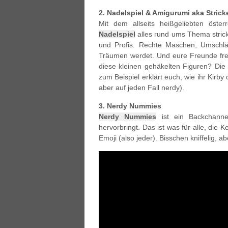
2. Nadelspiel & Amigurumi aka Stric
Mit dem allseits heißgeliebten öste
Nadelspiel
alles rund ums Thema stricke
und Profis. Rechte Maschen, Umschlä
Träumen werdet. Und eure Freunde fre
diese kleinen gehäkelten Figuren? Die
zum Beispiel erklärt euch, wie ihr Kirby
aber auf jeden Fall nerdy).
3. Nerdy Nummies
Nerdy Nummies
ist ein Backchanne
hervorbringt. Das ist was für alle, di
Emoji (also jeder). Bisschen kniffelig, a