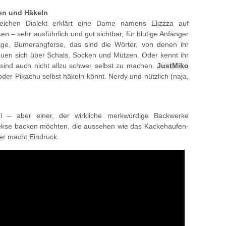
ken und Häkeln
rreichen Dialekt erklärt eine Dame namens Elizzza auf
n – sehr ausführlich und gut sichtbar, für blutige Anfänger
ge, Bumerangferse, das sind die Wörter, von denen ihr
uen sich über Schals, Socken und Mützen. Oder kennt ihr
 sind auch nicht allzu schwer selbst zu machen.
JustMiko
 oder Pikachu selbst häkeln könnt. Nerdy und nützlich (naja,
l – aber einer, der wirkliche merkwürdige Backwerke
e Kekse backen möchten, die aussehen wie das Kackehaufen-
ber macht Eindruck.