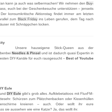
 Man kann ja auch was selbermachen! Wir nehmen den
Buy-
s, euch bei der Geschenkesuche unterstützen – jenseits
Der konsumkritische Aktionstag findet immer am letzten
arallel zum
Black Friday
ins Leben gerufen, dem Tag nach
äuser mit Schnäppchen locken.
ity
Unsere hauseigene Stick-Queen aus der
benbei
Needles & Pinsel
und ist dadurch quasi Expertin in
besten DIY-Kanäle für euch rausgesucht –
Best of Youtube
IY Eule
und
DIY Eule
gibt’s grob alles. Aufklebetattoos mit FluxFM-
ttesehr. Schürzen zum Plätzchenbacken oder Kissenhüllen
penschirme kreieren – auch. Oder wollt ihr eure
 sie aussehen wie eine Katze? Ja, das wollt ihr.