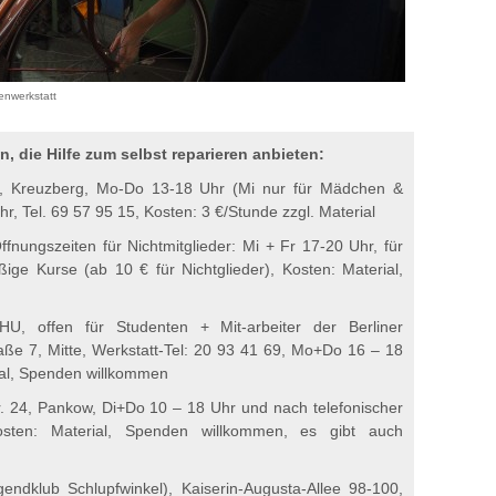
enwerkstatt
n, die Hilfe zum selbst reparieren anbieten:
2, Kreuzberg, Mo-Do 13-18 Uhr (Mi nur für Mädchen &
hr, Tel. 69 57 95 15, Kosten: 3 €/Stunde zzgl. Material
ffnungszeiten für Nichtmitglieder: Mi + Fr 17-20 Uhr, für
ige Kurse (ab 10 € für Nichtglieder), Kosten: Material,
U, offen für Studenten + Mit-arbeiter der Berliner
aße 7, Mitte, Werkstatt-Tel: 20 93 41 69, Mo+Do 16 – 18
rial, Spenden willkommen
r. 24, Pankow, Di+Do 10 – 18 Uhr und nach telefonischer
sten: Material, Spenden willkommen, es gibt auch
gendklub Schlupfwinkel), Kaiserin-Augusta-Allee 98-100,