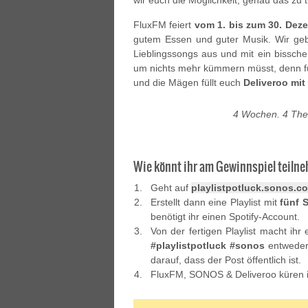
wir euch die Möglichkeit, genau das zu t
FluxFM feiert
vom 1. bis zum 30. Dez
gutem Essen und guter Musik. Wir g
Lieblingssongs aus und mit ein bissche
um nichts mehr kümmern müsst, denn fü
und die Mägen füllt euch
Deliveroo mit
4 Wochen. 4 The
Wie könnt ihr am Gewinnspiel teil
Geht auf
playlistpotluck.sonos.c
Erstellt dann eine Playlist mit
fünf 
benötigt ihr einen Spotify-Account.
Von der fertigen Playlist macht ih
#playlistpotluck #sonos
entweder 
darauf, dass der Post öffentlich ist.
FluxFM, SONOS & Deliveroo küren im