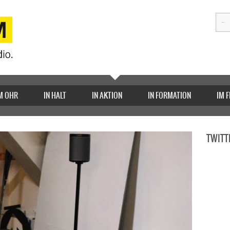
M OHR
IN HALT
IN AKTION
IN FORMATION
IM 
TWITT