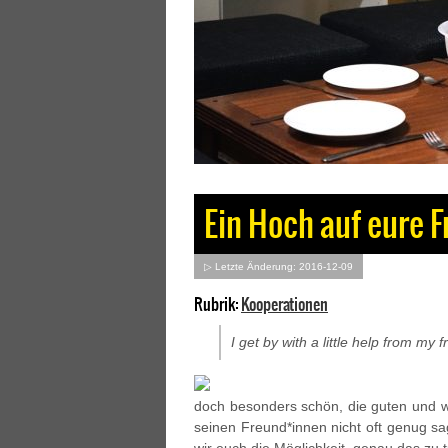
Ein Hoch auf eure 
▷ Letzte Änderung: 2016-12-09
Rubrik:
Kooperationen
I get by with a little help from my f
doch besonders schön, die guten und 
seinen Freund*innen nicht oft genug sa