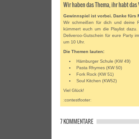
Wir haben das Thema, ihr habt das
Gewinnspiel ist vorbei. Danke fürs
Wir schmeißen für dich und deine 
kümmert euch um die Playlist dazu.
Deliveroo-Gutschein für eure Party i
um 10 Uhr.
Die Themen lauten:
Hämburger Schule (KW 49)
Pasta Rhymes (KW 50)
Fork Rock (KW 51)
Soul Kitchen (KW52)
Viel Glück!
:contestfooter:
7 KOMMENTARE