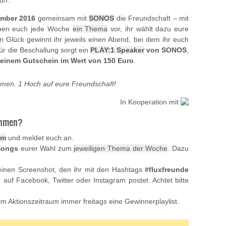
un.
ember 2016
gemeinsam mit
SONOS
die Freundschaft – mit
eben euch jede Woche
ein Thema
vor, ihr wählt dazu eure
n Glück gewinnt ihr jeweils einen Abend, bei dem ihr euch
r die Beschallung sorgt ein
PLAY:1 Speaker
von SONOS
,
 einem Gutschein im Wert von 150 Euro
.
men. 1 Hoch auf eure Freundschaft!
In Kooperation mit
nehmen?
om
und meldet euch an.
Songs
eurer Wahl zum
jeweiligen Thema der Woche
. Dazu
r einen Screenshot, den ihr mit den Hashtags
#fluxfreunde
auf Facebook, Twitter oder Instagram postet. Achtet bitte
 Aktionszeitraum immer freitags eine Gewinnerplaylist.