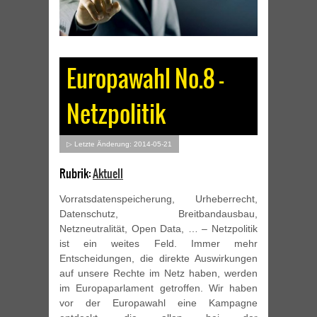
Europawahl No.8 –
Netzpolitik
▷ Letzte Änderung: 2014-05-21
Rubrik:
Aktuell
Vorratsdatenspeicherung, Urheberrecht,
Datenschutz, Breitbandausbau,
Netzneutralität, Open Data, … – Netzpolitik
ist ein weites Feld. Immer mehr
Entscheidungen, die direkte Auswirkungen
auf unsere Rechte im Netz haben, werden
im Europaparlament getroffen. Wir haben
vor der Europawahl eine Kampagne