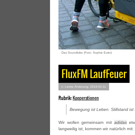
Das Soundbike (Foto: Sophie Euler)
FluxFM LaufFeuer
▷ Letzte Änderung: 2016-02-11
Rubrik:
Kooperationen
Bewegung ist Leben. Stillstand ist
Wir wollen gemeinsam mit
adidas
etw
langweilig ist, kommen wir natürlich mit