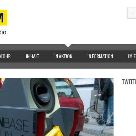
M OHR
IN HALT
IN AKTION
IN FORMATION
IM 
TWITT