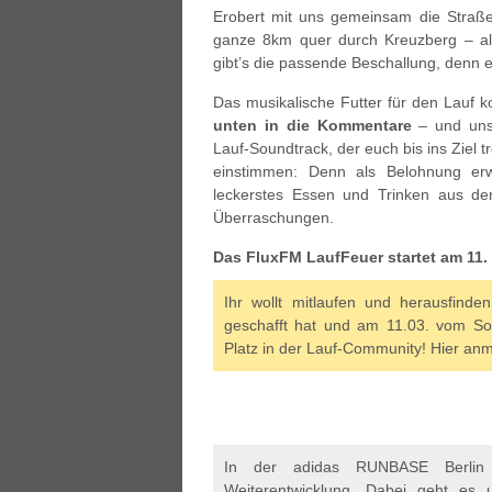
Erobert mit uns gemeinsam die Straß
ganze 8km quer durch Kreuzberg – als 
gibt’s die passende Beschallung, denn e
Das musikalische Futter für den Lauf
unten in die Kommentare
– und unse
Lauf-Soundtrack, der euch bis ins Ziel 
einstimmen: Denn als Belohnung erw
leckerstes Essen und Trinken aus d
Überraschungen.
Das FluxFM LaufFeuer startet am 11.
Ihr wollt mitlaufen und herausfind
geschafft hat und am 11.03. vom Sou
Platz in der Lauf-Community! Hier an
In der adidas RUNBASE Berlin 
Weiterentwicklung. Dabei geht es 