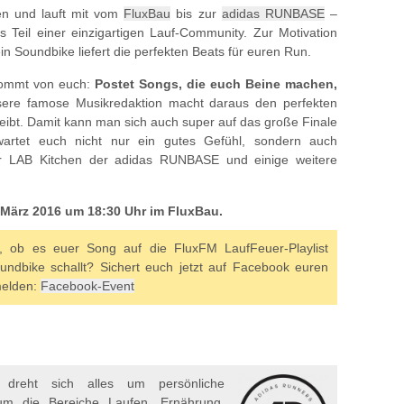
en und lauft mit vom
FluxBau
bis zur
adidas RUNBASE
–
Teil einer einzigartigen Lauf-Community. Zur Motivation
in Soundbike liefert die perfekten Beats für euren Run.
 kommt von euch:
Postet Songs, die euch Beine machen,
re famose Musikredaktion macht daraus den perfekten
treibt. Damit kann man sich auch super auf das große Finale
artet euch nicht nur ein gutes Gefühl, sondern auch
er LAB Kitchen der adidas RUNBASE und einige weitere
 März 2016 um 18:30 Uhr im FluxBau.
en, ob es euer Song auf die FluxFM LaufFeuer-Playlist
ndbike schallt? Sichert euch jetzt auf Facebook euren
melden:
Facebook-Event
dreht sich alles um persönliche
um die Bereiche Laufen, Ernährung,