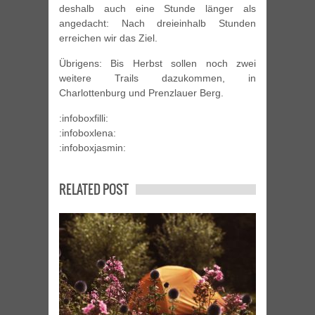
deshalb auch eine Stunde länger als
angedacht: Nach dreieinhalb Stunden
erreichen wir das Ziel.
Übrigens: Bis Herbst sollen noch zwei
weitere Trails dazukommen, in
Charlottenburg und Prenzlauer Berg.
:infoboxfilli:
:infoboxlena:
:infoboxjasmin:
RELATED POST