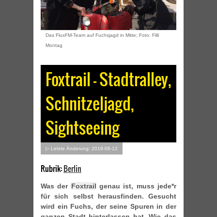
Das FluxFM-Team auf Fuchsjagd in Mitte; Foto: Filli
Montag
Foxtrail – Stadtralley,
Schnitzeljagd,
Sightseeing
▷ Letzte Änderung: 2019-06-12
Rubrik:
Berlin
Was der
Foxtrail
genau ist, muss jede*r
für sich selbst herausfinden. Gesucht
wird ein Fuchs, der seine Spuren in der
ganzen Stadt hinterlassen hat. Wie das