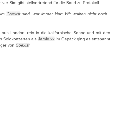
ver Sim gibt stellvertretend für die Band zu Protokoll:
lbum
Coexist
sind, war immer klar: Wir wollten nicht noch
aus London, rein in die kalifornische Sonne und mit den
s Solokonzerten als
Jamie xx
im Gepäck ging es entspannt
lger von
Coexist
.