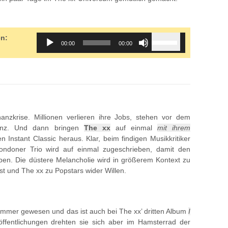
]
Audio
Use
en:
00:00
00:00
Player
Up/Down
Arrow
keys
to
increase
or
decrease
anzkrise. Millionen verlieren ihre Jobs, stehen vor dem
volume.
tenz. Und dann bringen
The xx
auf einmal
mit ihrem
 Instant Classic heraus. Klar, beim findigen Musikkritiker
ondoner Trio wird auf einmal zugeschrieben, damit den
ben. Die düstere Melancholie wird in größerem Kontext zu
ist und The xx zu Popstars wider Willen.
 immer gewesen und das ist auch bei The xx’ dritten Album
I
ffentlichungen drehten sie sich aber im Hamsterrad der