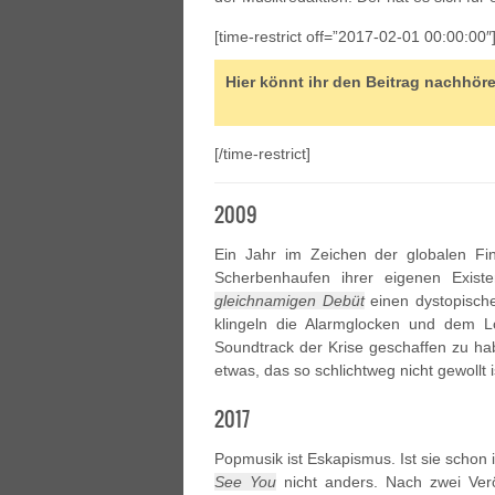
[time-restrict off=”2017-02-01 00:00:00″
Hier könnt ihr den Beitrag nachhör
[/time-restrict]
2009
Ein Jahr im Zeichen der globalen Fin
Scherbenhaufen ihrer eigenen Exis
gleichnamigen Debüt
einen dystopischen
klingeln die Alarmglocken und dem L
Soundtrack der Krise geschaffen zu ha
etwas, das so schlichtweg nicht gewollt 
2017
Popmusik ist Eskapismus. Ist sie schon
See You
nicht anders. Nach zwei Verö