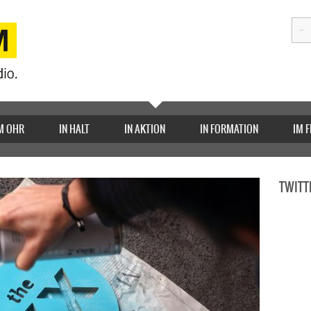
M OHR
IN HALT
IN AKTION
IN FORMATION
IM 
TWITT