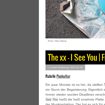
(Foto: Nina Maul)
The xx – I See You |
▷ Letzte Änderung: 2017-01-13
Rubrik:
Popkultur
Ein paar Monate ist es her, da stellten
ein Sturm der Begeisterung. Eigentlich s
Immer wieder wurden Deadlines verscho
See You
heißt die heiß ersehnte Platte.
der Musikredaktion. Der hat es sich fü