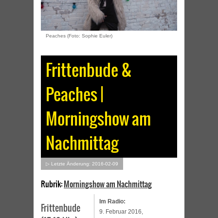
Peaches (Foto: Sophie Euler)
Frittenbude &
Peaches |
Morningshow am
Nachmittag
▷ Letzte Änderung: 2016-02-09
Rubrik:
Morningshow am Nachmittag
Im Radio:
Frittenbude
9. Februar 2016,