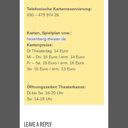
Telefonische Kartenreservierung:
030 – 479 974 26
Karten, Spielplan usw.:
hexenberg-theater.de
Kartenpreise:
Di Theatertag: 14 Euro
Mi – Do: 16 Euro / erm. 14 Euro
Fr – Sa: 18 Euro / erm. 16 Euro
So: 15 Euro / erm. 13 Euro
Öffnungszeiten Theaterkasse:
Di bis Sa: 16-20 Uhr
So: 14-18 Uhr
LEAVE A REPLY