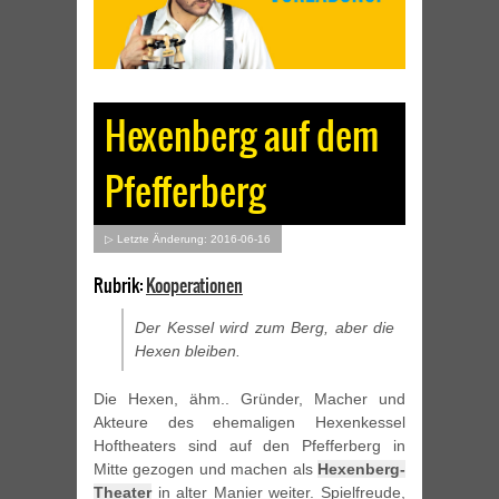
Hexenberg auf dem
Pfefferberg
▷ Letzte Änderung: 2016-06-16
Rubrik:
Kooperationen
Der Kessel wird zum Berg, aber die
Hexen bleiben.
Die Hexen, ähm.. Gründer, Macher und
Akteure des ehemaligen Hexenkessel
Hoftheaters sind auf den Pfefferberg in
Mitte gezogen und machen als
Hexenberg-
Theater
in alter Manier weiter. Spielfreude,