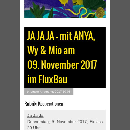
JA JA JA – mit ANYA,
Wy & Mio am
09. November 2017
im FluxBau
▷ Letzte Änderung: 2017-10-03
Rubrik:
Kooperationen
Ja Ja Ja
Donnerstag, 9. November 2017, Einlass
20 Uhr