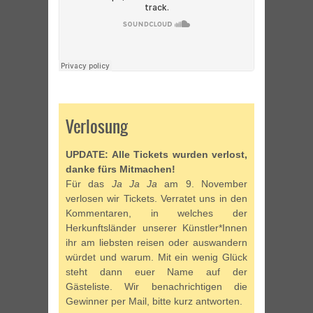
Verlosung
UPDATE: Alle Tickets wurden verlost,
danke fürs Mitmachen!
Für das
Ja Ja Ja
am 9. November
verlosen wir Tickets. Verratet uns in den
Kommentaren, in welches der
Herkunftsländer unserer Künstler*Innen
ihr am liebsten reisen oder auswandern
würdet und warum. Mit ein wenig Glück
steht dann euer Name auf der
Gästeliste. Wir benachrichtigen die
Gewinner per Mail, bitte kurz antworten.