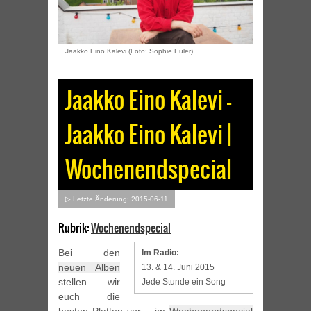
Jaakko Eino Kalevi (Foto: Sophie Euler)
Jaakko Eino Kalevi –
Jaakko Eino Kalevi |
Wochenendspecial
▷ Letzte Änderung: 2015-06-11
Rubrik:
Wochenendspecial
Bei den
Im Radio:
neuen Alben
13. & 14. Juni 2015
stellen wir
Jede Stunde ein Song
euch die