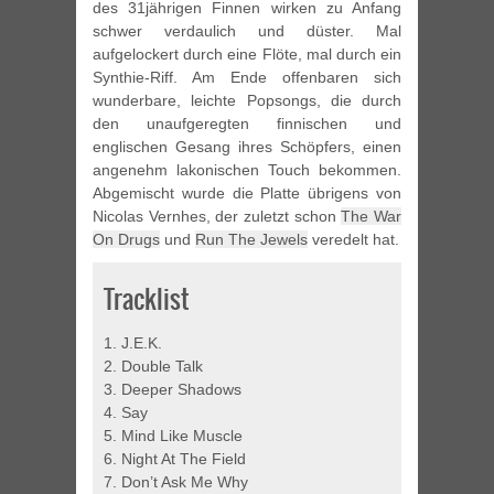
des 31jährigen Finnen wirken zu Anfang
schwer verdaulich und düster. Mal
aufgelockert durch eine Flöte, mal durch ein
Synthie-Riff. Am Ende offenbaren sich
wunderbare, leichte Popsongs, die durch
den unaufgeregten finnischen und
englischen Gesang ihres Schöpfers, einen
angenehm lakonischen Touch bekommen.
Abgemischt wurde die Platte übrigens von
Nicolas Vernhes, der zuletzt schon
The War
On Drugs
und
Run The Jewels
veredelt hat.
Tracklist
1. J.E.K.
2. Double Talk
3. Deeper Shadows
4. Say
5. Mind Like Muscle
6. Night At The Field
7. Don’t Ask Me Why