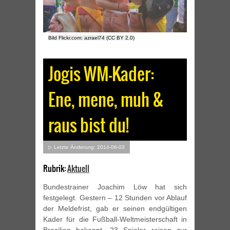
Bild Flickr.com: azrael74 (CC BY 2.0)
Jogis WM-Kader:
Ene, mene, muh &
raus bist du!
▷ Letzte Änderung: 2014-06-03
Rubrik:
Aktuell
Bundestrainer Joachim Löw hat sich
festgelegt. Gestern – 12 Stunden vor Ablauf
der Meldefrist, gab er seinen endgültigen
Kader für die Fußball-Weltmeisterschaft in