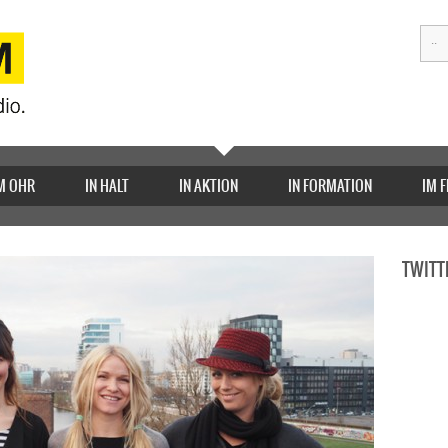
M OHR
IN HALT
IN AKTION
IN FORMATION
IM 
TWITT