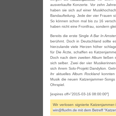
ausverkaufte Konzerte. Vor zehn Jahr
haben sie sich auf einer Musikhochschu
Bandaufteilung. Jede der vier Frauen sin
So können schon mal bis zu 16 versch
haben nicht eine Frontfrau, sondern glei
Bereits die erste Single
A Bar In Amste
berühmt. Doch in Deutschland sollte es
hierzulande viele Herzen höher schlage
für Die Ärzte, schaffen es Katzenjamme
Doch nach dem zweiten Album ließen si
sich selber. Zwei der vier Musikerinne
sich ihrem Solo-Projekt Dandylion. Get
ihr aktuelles Album
Rockland
konnten 
Musik die neuen Katzenjammer-Songs b
Ohrspiel.
[expires off=”2015-03-16 08:00:00″]
Wir verlosen signierte Katzenjammer-
win@fluxfm.de mit dem Betreff “Katz