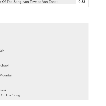
e Of The Song- von Townes Van Zandt
0:33
alk
ichael
Mountain
Funk
e Of The Song