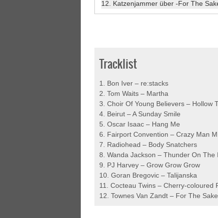
12.
Katzenjammer über -For The Sak
Tracklist
1. Bon Iver – re:stacks
2. Tom Waits – Martha
3. Choir Of Young Believers – Hollow T
4. Beirut – A Sunday Smile
5. Oscar Isaac – Hang Me
6. Fairport Convention – Crazy Man M
7. Radiohead – Body Snatchers
8. Wanda Jackson – Thunder On The 
9. PJ Harvey – Grow Grow Grow
10. Goran Bregovic – Talijanska
11. Cocteau Twins – Cherry-coloured 
12. Townes Van Zandt – For The Sak