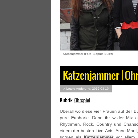
Katzenjammer (Foto: Sophie Euler)
Katzenjammer | Ohr
▷ Letzte Änderung: 2015-03-10
Rubrik:
Ohrspiel
Überall wo diese vier Frauen auf der B
pure Euphorie. Denn ihr wilder Mix a
Rhythmen, Rock, Country und Chanso
einem der besten Live-Acts. Anne Marit
sorgen als
Katzenjammer
vor allem H