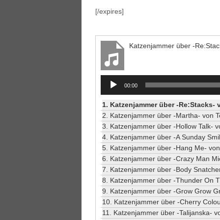
[/expires]
Katzenjammer über -Re:Stack
Audio
00:00
Player
1.
Katzenjammer über -Re:Stacks- 
2.
Katzenjammer über -Martha- von T
3.
Katzenjammer über -Hollow Talk- v
4.
Katzenjammer über -A Sunday Smil
5.
Katzenjammer über -Hang Me- von
6.
Katzenjammer über -Crazy Man Mic
7.
Katzenjammer über -Body Snatche
8.
Katzenjammer über -Thunder On T
9.
Katzenjammer über -Grow Grow Gr
10.
Katzenjammer über -Cherry Colou
11.
Katzenjammer über -Talijanska- v