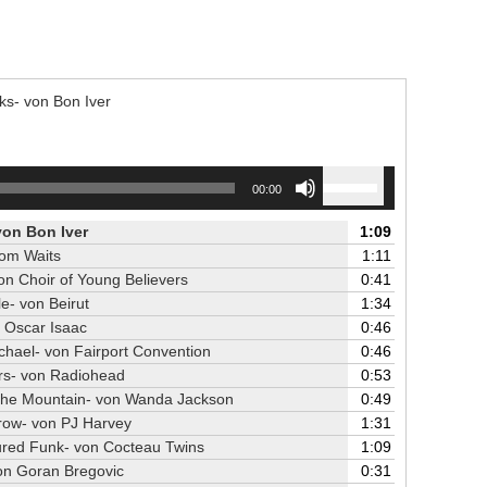
s- von Bon Iver
Use
00:00
Up/Down
Arrow
von Bon Iver
1:09
keys
om Waits
1:11
to
on Choir of Young Believers
0:41
increase
e- von Beirut
1:34
or
 Oscar Isaac
0:46
decrease
hael- von Fairport Convention
0:46
volume.
rs- von Radiohead
0:53
he Mountain- von Wanda Jackson
0:49
ow- von PJ Harvey
1:31
red Funk- von Cocteau Twins
1:09
on Goran Bregovic
0:31