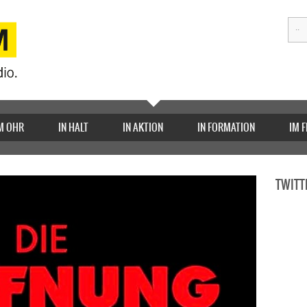
M OHR
IN HALT
IN AKTION
IN FORMATION
IM 
TWITT