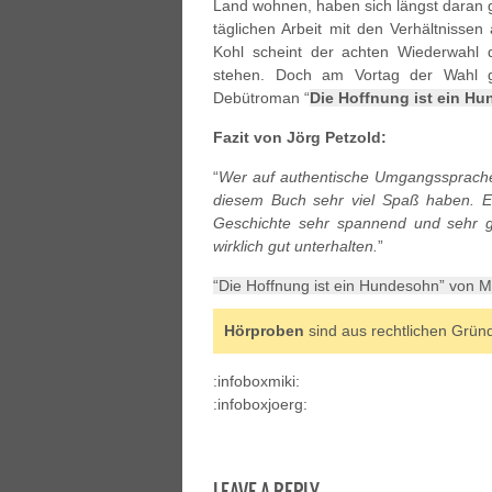
Land wohnen, haben sich längst daran g
täglichen Arbeit mit den Verhältnissen
Kohl scheint der achten Wiederwahl 
stehen. Doch am Vortag der Wahl 
Debütroman “
Die Hoffnung ist ein H
Fazit von Jörg Petzold:
“
Wer auf authentische Umgangssprache u
diesem Buch sehr viel Spaß haben. Es 
Geschichte sehr spannend und sehr g
wirklich gut unterhalten.
”
“Die Hoffnung ist ein Hundesohn” von M
Hörproben
sind aus rechtlichen Grün
:infoboxmiki:
:infoboxjoerg:
LEAVE A REPLY