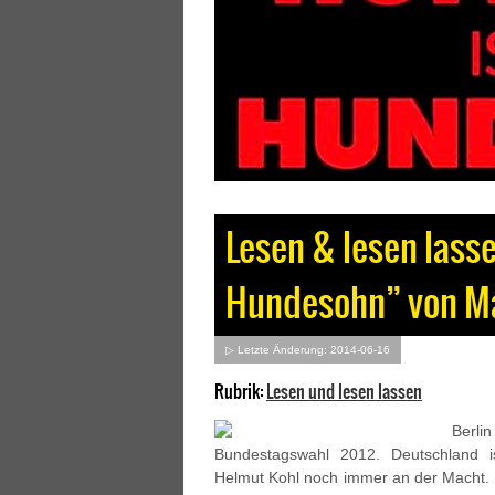
Lesen & lesen lasse
Hundesohn” von Ma
▷ Letzte Änderung: 2014-06-16
Rubrik:
Lesen und lesen lassen
Berl
Bundestagswahl 2012. Deutschland i
Helmut Kohl noch immer an der Macht. 