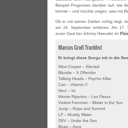
Beispiel Prognosen darüber auf, wie 
könnte – und möchte zeigen, was mit Big
Ob er mit seinen Zahlen richtig liegt,
am 24. September erfahren. Am 17. 
zuvor Gast bei Johnny Haeusler im
Flu
Marcus Groß Tracklist
Er bringt diese Songs mit in die S
Alice Cooper – Elected
Blondie – X Offender
Talking Heads – Psycho Killer
Can – Vitamin C
Neu! – Isi
Minnie Riperton – Les Fleurs
Violent Femmes – Blister in the Sun
Junip – Rope and Summit
LP – Muddy Water
DIIV – Under the Sun
Bicep – Aura