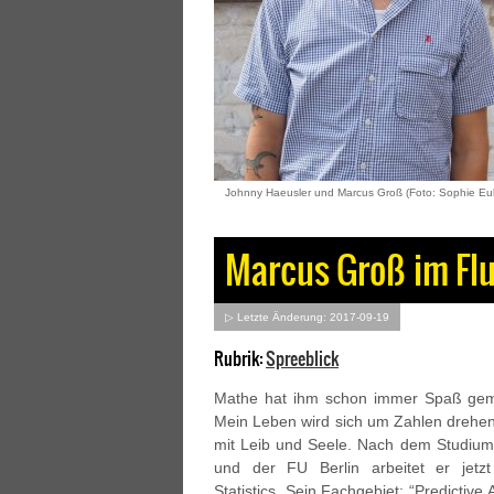
Johnny Haeusler und Marcus Groß (Foto: Sophie Eul
Marcus Groß im Fl
▷ Letzte Änderung: 2017-09-19
Rubrik:
Spreeblick
Mathe hat ihm schon immer Spaß gema
Mein Leben wird sich um Zahlen drehe
mit Leib und Seele. Nach dem Studium
und der FU Berlin arbeitet er jet
Statistics. Sein Fachgebiet: “Predictive 