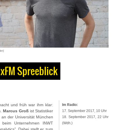
er)
uxFM Spreeblick
cht und früh war ihm klar:
Im Radio:
n.
Marcus Groß
ist Statistiker
17. September 2017, 10 Uhr
 an der Universität München
18. September 2017, 22 Uhr
zt beim Unternehmen INWT
(Wdh.)
Analytics”. Dabei stellt er zum