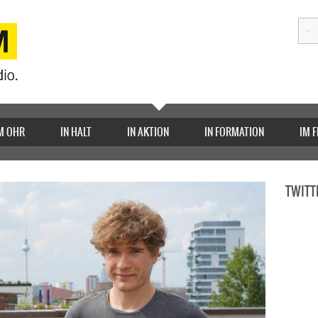
M OHR
IN HALT
IN AKTION
IN FORMATION
IM 
TWITT