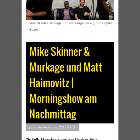
Mike Skinner, Murkage und die Tonga-Crew (Foto: Sophie
Euler)
Mike Skinner &
Murkage und Matt
Haimovitz |
Morningshow am
Nachmittag
▷ Letzte Änderung: 2016-08-11