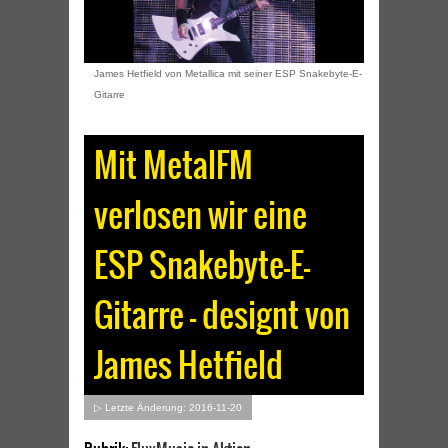
James Hetfield von Metallica mit seiner ESP Snakebyte-E-
Gitarre
Mit MetalFM
verlosen wir eine
ESP Snakebyte-E-
Gitarre – designt von
James Hetfield
▷ Letzte Änderung: 2016-11-20