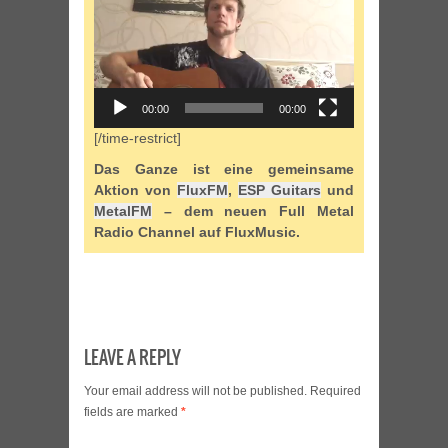
Player
00:00
00:00
[/time-restrict]
Das Ganze ist eine gemeinsame
Aktion von
FluxFM
,
ESP Guitars
und
MetalFM
– dem neuen Full Metal
Radio Channel auf FluxMusic.
LEAVE A REPLY
Your email address will not be published.
Required
fields are marked
*