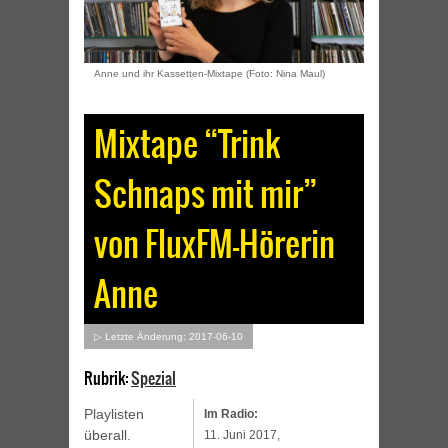
Anne und ihr Kassetten-Mixtape (Foto: Nina Maul)
Mixtape “Trink
Schnaps mit mir”
von FluxFM-Hörerin
Anne
▷ Letzte Änderung: 2017-06-10
Rubrik:
Spezial
Playlisten
Im Radio:
überall.
11. Juni 2017,