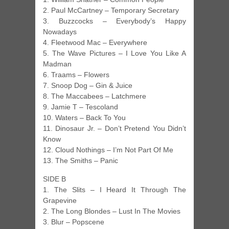
2. Paul McCartney – Temporary Secretary
3. Buzzcocks – Everybody’s Happy
Nowadays
4. Fleetwood Mac – Everywhere
5. The Wave Pictures – I Love You Like A
Madman
6. Traams – Flowers
7. Snoop Dog – Gin & Juice
8. The Maccabees – Latchmere
9. Jamie T – Tescoland
10. Waters – Back To You
11. Dinosaur Jr. – Don’t Pretend You Didn’t
Know
12. Cloud Nothings – I’m Not Part Of Me
13. The Smiths – Panic
SIDE B
1. The Slits – I Heard It Through The
Grapevine
2. The Long Blondes – Lust In The Movies
3. Blur – Popscene