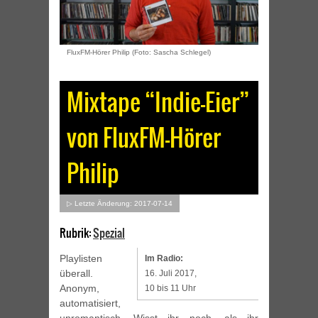
FluxFM-Hörer Philip (Foto: Sascha Schlegel)
Mixtape “Indie-Eier”
von FluxFM-Hörer
Philip
▷ Letzte Änderung: 2017-07-14
Rubrik:
Spezial
Playlisten
Im Radio:
überall.
16. Juli 2017,
Anonym,
10 bis 11 Uhr
automatisiert,