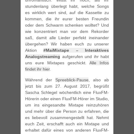
unromantisch. Wisst ihr noch, als ihr
stundenlang überlegt habt, welche Songs
es wirklich wert sind, auf die Kassette zu
kommen, die ihr eurer besten Freundin
oder dem Schwarm schenken wolltet? Und
wie konzentriert man vor dem Rekorder
saß, damit alle Lieder perfekt ineinander
übergehen? Wir haben euch zu unserer
Aktion
#MaiMixtape – Interaktives
Analogstreaming
aufgerufen und ihr habt
uns eure Mixtapes geschickt.
Alle Infos
findet ihr hier
.
Während der
Spreeblick-Pause
, also ab
jetzt bis zum 27. August 2017, begrüßt
Sascha Schlegel wöchentlich eine FluxFM-
Hörerin oder einen FluxFM-Hörer im Studio,
um ins eingesandte Mixtape reinzuhören
und mehr über die Person zu erfahren, die
es liebevoll zusammengestellt hat. Nehmt
euch Zeit, erschafft auch ein Mixtape und
erhaltet dafür eines von anderen FluxFM-