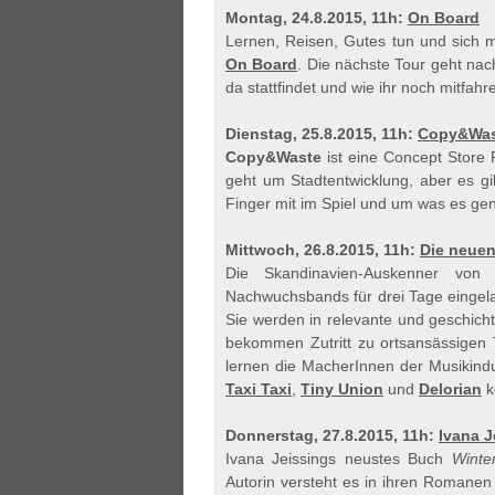
Montag, 24.8.2015, 11h:
On Board
Lernen, Reisen, Gutes tun und sich m
On Board
. Die nächste Tour geht na
da stattfindet und wie ihr noch mitfahr
Dienstag, 25.8.2015, 11h:
Copy&Wast
Copy&Waste
ist eine Concept Store 
geht um Stadtentwicklung, aber es gi
Finger mit im Spiel und um was es gen
Mittwoch, 26.8.2015, 11h:
Die neuen
Die Skandinavien-Auskenner vo
Nachwuchsbands für drei Tage eingela
Sie werden in relevante und geschicht
bekommen Zutritt zu ortsansässigen 
lernen die MacherInnen der Musikindu
Taxi Taxi
,
Tiny Union
und
Delorian
k
Donnerstag, 27.8.2015, 11h:
Ivana J
Ivana Jeissings neustes Buch
Winte
Autorin versteht es in ihren Romanen