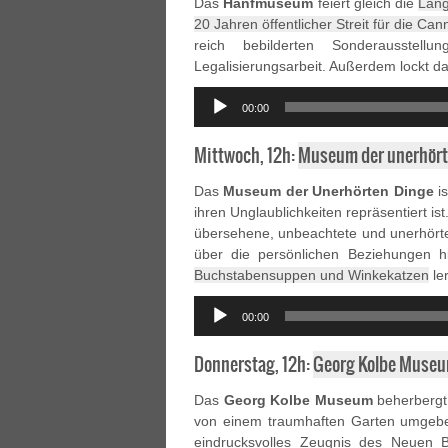
Das
Hanfmuseum
feiert gleich die
Lang
20 Jahren öffentlicher Streit für die Can
reich bebilderten Sonderausstel
Legalisierungsarbeit. Außerdem lockt 
Audio
00:00
Player
Mittwoch, 12h:
Museum der unerhört
Das
Museum der Unerhörten Dinge
is
ihren Unglaublichkeiten repräsentiert i
übersehene, unbeachtete und unerhörte 
über die persönlichen Beziehungen 
Buchstabensuppen und Winkekatzen
le
Audio
00:00
Player
Donnerstag, 12h:
Georg Kolbe Muse
Das
Georg Kolbe Museum
beherbergt 
von einem traumhaften Garten umgebe
eindrucksvolles Zeugnis des Neuen B