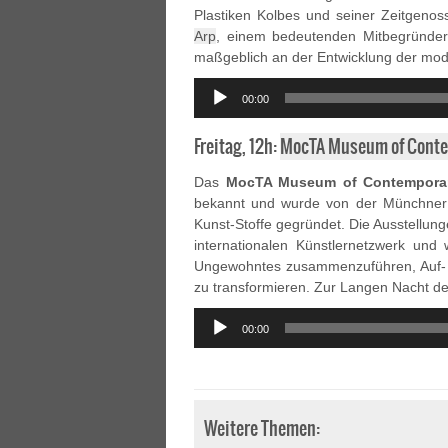
Plastiken Kolbes und seiner Zeitgenoss
Arp
, einem bedeutenden Mitbegründer
maßgeblich an der Entwicklung der mode
Audio
00:00
Player
Freitag, 12h:
MocTA Museum of Contem
Das
MocTA Museum of Contemporar
bekannt und wurde von der Münchner 
Kunst-Stoffe gegründet. Die Ausstellun
internationalen Künstlernetzwerk und 
Ungewohntes zusammenzuführen, Auf- 
zu transformieren. Zur Langen Nacht de
Audio
00:00
Player
Weitere Themen: