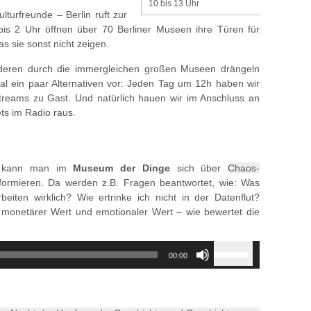
10 bis 13 Uhr
lturfreunde – Berlin ruft zur
bis 2 Uhr öffnen über 70 Berliner Museen ihre Türen für
s sie sonst nicht zeigen.
anderen durch die immergleichen großen Museen drängeln
al ein paar Alternativen vor: Jeden Tag um 12h haben wir
treams zu Gast. Und natürlich hauen wir im Anschluss an
ts im Radio raus.
kann man im
Museum der Dinge
sich über
Chaos-
formieren. Da werden z.B. Fragen beantwortet, wie: Was
iten wirklich? Wie ertrinke ich nicht in der Datenflut?
monetärer Wert und emotionaler Wert – wie bewertet die
Use
00:00
Up/Down
Arrow
keys
to