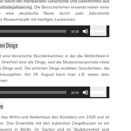
e Nacht der Hanfparade: Geschichte und Geschichten aus
increase
nabislegalisierung
: Die BesucherInnen erwartet neben einer
or
lung eine akustische Reise durch zwei Jahrzehnte
decrease
das Museumscafé mit hanfigen Leckereien.
volume.
Use
00:00
Up/Down
Arrow
en Dinge
keys
to
t eine literarische Wunderkammer, in der die Wirklichkeit in
increase
st. Unerhört sind die Dinge, weil die Museumsexponate meist
or
Dinge sind. Die erhörten Dinge erzählen Geschichten, die
decrease
hinausgehen. Am 29. August kann man z.B. etwas über
volume.
rnen.
Use
00:00
Up/Down
Arrow
um
keys
to
das Wohn-und Atelierhaus des Künstlers von 1928 und ist
increase
n. Das Ensemble mit den kubischen Ziegelbauten ist ein
or
auens in Berlin. Im Garten und im Skulpturenhof sind