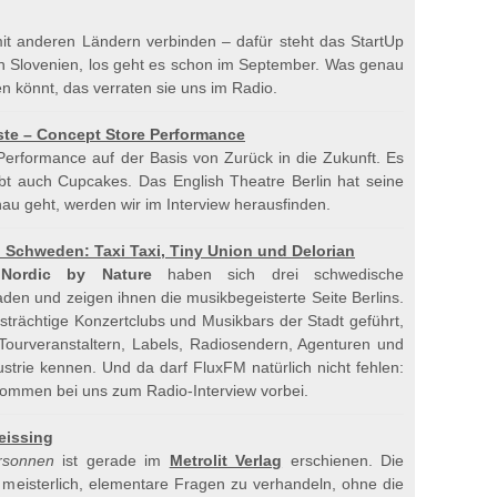
decrease
it anderen Ländern verbinden – dafür steht das StartUp
volume.
ch Slovenien, los geht es schon im September. Was genau
en könnt, das verraten sie uns im Radio.
e – Concept Store Performance
Performance auf der Basis von Zurück in die Zukunft. Es
bt auch Cupcakes. Das English Theatre Berlin hat seine
au geht, werden wir im Interview herausfinden.
 Schweden: Taxi Taxi, Tiny Union und Delorian
n
Nordic by Nature
haben sich drei schwedische
den und zeigen ihnen die musikbegeisterte Seite Berlins.
strächtige Konzertclubs und Musikbars der Stadt geführt,
Tourveranstaltern, Labels, Radiosendern, Agenturen und
strie kennen. Und da darf FluxFM natürlich nicht fehlen:
ommen bei uns zum Radio-Interview vorbei.
eissing
rsonnen
ist gerade im
Metrolit Verlag
erschienen. Die
 meisterlich, elementare Fragen zu verhandeln, ohne die