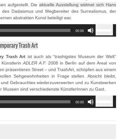
decrease
en aufgestellt. Die
aktuelle Ausstellung widmet sich Hans
volume.
 des Dadaismus und Wegbereiter des Surrealismus, der
rnen abstrakten Kunst beteiligt war.
Use
00:00
Up/Down
Arrow
porary Trash Art
keys
to
y Trash Art
ist auch als “trashigstes Museum der Welt”
increase
Künstlerin
ADLER A.F.
2008 in Berlin auf dem Areal von
or
gen präsentieren Street – und TrashArt, schöpfen aus einem
decrease
wollen Sehgewohnheiten in Frage stellen. Absicht bleibt,
volume.
und Gebrauchtes wiederzuverwerten und zu Kunstwerken
r Museen sind verschiedenste KünstlerInnen zu Gast.
Use
00:00
Up/Down
Arrow
keys
to
increase
or