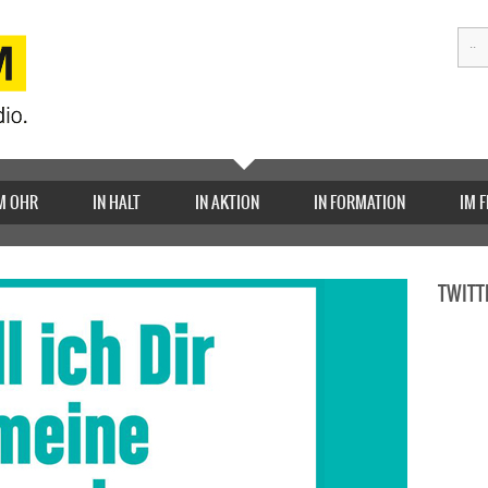
M OHR
IN HALT
IN AKTION
IN FORMATION
IM 
TWITT