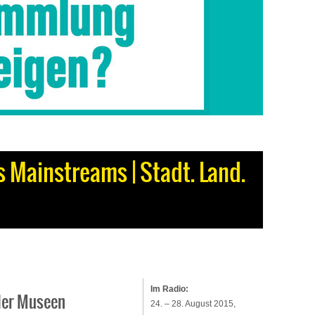
 Mainstreams | Stadt. Land.
Im Radio:
der Museen
24. – 28. August 2015,