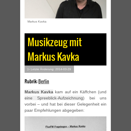
Markus Kavka
Musikzeug mit
Markus Kavka
▷ Letzte Änderung: 2014-03-29
Rubrik:
Berlin
Markus Kavka
kam auf ein Käffchen (und
eine Spreeblick-Aufzeichnung
) bei uns
vorbei – und hat bei dieser Gelegenheit ein
paar Empfehlungen abgegeben: