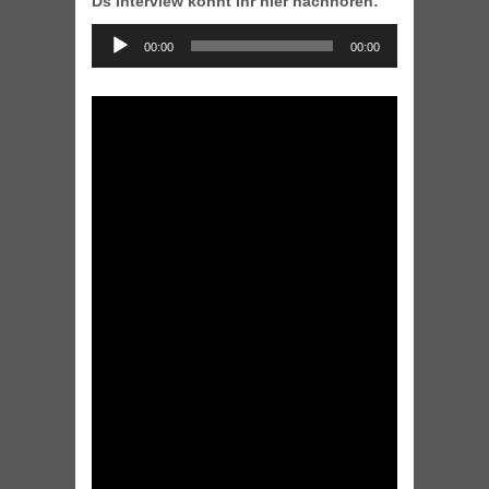
Ds Interview könnt ihr hier nachhören:
Audio
00:00
00:00
Player