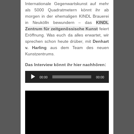
Internationale Gegenwartskunst auf mehr
als 5000 Quadratmetern könnt ihr ab
morgen in der ehemaligen KINDL Brauerei
in Neukölln bewundern – das
KINDL
Zentrum für zeitgenössische Kunst
feiert
Eröffnung. Was euch da alles erwartet, wir
sprechen schon heute drüber, mit
Denhart
v. Harling
aus dem Team des neuen
Kunstzentrums.
Das Interview könnt ihr hier nachhören:
Audio
00:00
00:00
Player