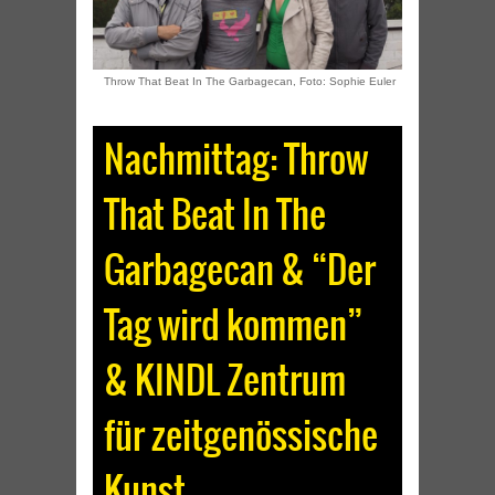
Throw That Beat In The Garbagecan, Foto: Sophie Euler
Nachmittag: Throw
That Beat In The
Garbagecan & “Der
Tag wird kommen”
& KINDL Zentrum
für zeitgenössische
Kunst