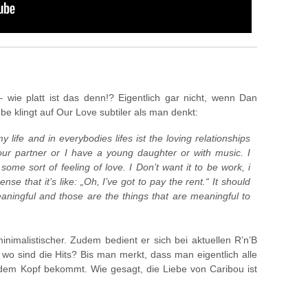
ie platt ist das denn!? Eigentlich gar nicht, wenn Dan
ebe klingt auf Our Love subtiler als man denkt:
y life and in everybodies lifes ist the loving relationships
our partner or I have a young daughter or with music. I
ome sort of feeling of love. I Don’t want it to be work, i
sense that it’s like: „Oh, I’ve got to pay the rent.“ It should
aningful and those are the things that are meaningful to
inimalistischer. Zudem bedient er sich bei aktuellen R’n’B
wo sind die Hits? Bis man merkt, dass man eigentlich alle
dem Kopf bekommt. Wie gesagt, die Liebe von Caribou ist