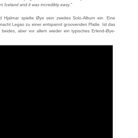
m Iceland and it was incredibly easy.”
d Hjalmar spielte Øye sein zweites Solo-Album ein. Eine
acht Legao zu einer entspannt groovenden Platte. Ist das
 beides, aber vor allem wieder ein typisches Erlend-Øye-