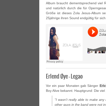
Album braucht dementsprechend viel Ra
und natürlich durch die für Operngesa
Größe ist dieses Zola Jesus-Album sehr
25jährige ihren Sound endgültig für sic
Erlend Øye – Legao
Vor ein paar Monaten gab Sänger
Erl
Boy Alive bekannt. Hauptgrund: Die viel 
“I wasn’t really able to make an
other guys in the band were not int