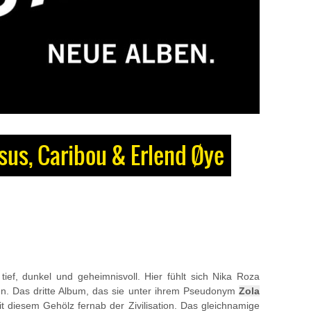
esus, Caribou & Erlend Øye
ief, dunkel und geheimnisvoll. Hier fühlt sich Nika Roza
en. Das dritte Album, das sie unter ihrem Pseudonym
Zola
mit diesem Gehölz fernab der Zivilisation. Das gleichnamige