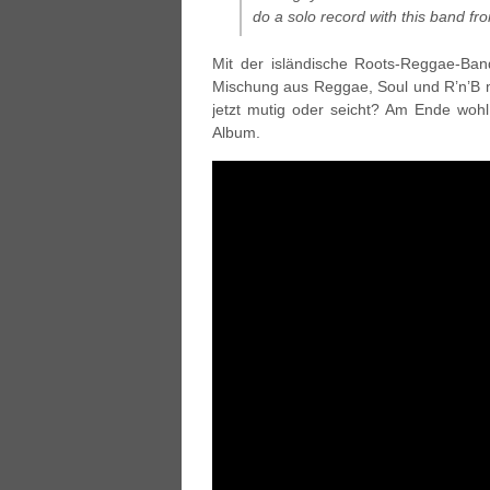
do a solo record with this band fro
Mit der isländische Roots-Reggae-Ban
Mischung aus Reggae, Soul und R’n’B m
jetzt mutig oder seicht? Am Ende wohl
Album.