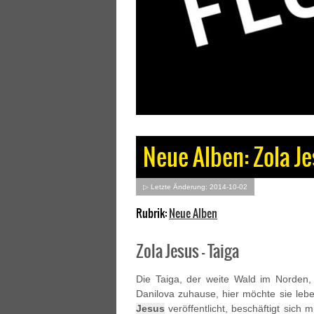
Neue Alben: Zola J
▷ Letzte Änderung: 2014-10-02
Rubrik:
Neue Alben
Zola Jesus – Taiga
Die Taiga, der weite Wald im Norden, t
Danilova zuhause, hier möchte sie leb
Jesus
veröffentlicht, beschäftigt sich 