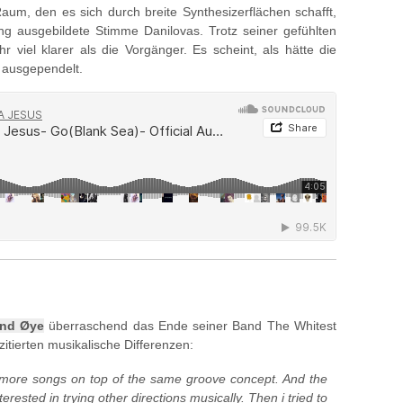
um, den es sich durch breite Synthesizerflächen schafft,
ng ausgebildete Stimme Danilovas. Trotz seiner gefühlten
 viel klarer als die Vorgänger. Es scheint, als hätte die
h ausgependelt.
end Øye
überraschend das Ende seiner Band The Whitest
zitierten musikalische Differenzen:
y more songs on top of the same groove concept. And the
erested in trying other directions musically. Then i tried to