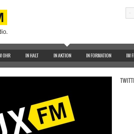
M OHR
IN HALT
IN AKTION
IN FORMATION
IM 
TWITT