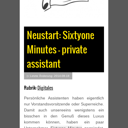
Neustart: Sixtyone
Minutes – private
assistant
▷ Letzte Änderung: 2014-08-18
Rubrik:
Digitales
Persönliche Assistenten haben eigentlich
nur Vorstandsvorsitzende oder Superreiche.
Damit auch unsereeins wenigstens ein
bisschen in den Genuß dieses Luxus
kommen können, haben ein paar