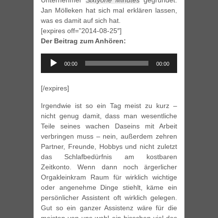
Unternehmer
Sixtyone Minutes
gegründet.
Jan Mölleken hat sich mal erklären lassen,
was es damit auf sich hat.
[expires off=”2014-08-25″]
Der Beitrag zum Anhören:
Audio
00:00
00:00
Player
[/expires]
Irgendwie ist so ein Tag meist zu kurz –
nicht genug damit, dass man wesentliche
Teile seines wachen Daseins mit Arbeit
verbringen muss – nein, außerdem zehren
Partner, Freunde, Hobbys und nicht zuletzt
das Schlafbedürfnis am kostbaren
Zeitkonto. Wenn dann noch ärgerlicher
Orgakleinkram Raum für wirklich wichtige
oder angenehme Dinge stiehlt, käme ein
persönlicher Assistent oft wirklich gelegen.
Gut so ein ganzer Assistenz wäre für die