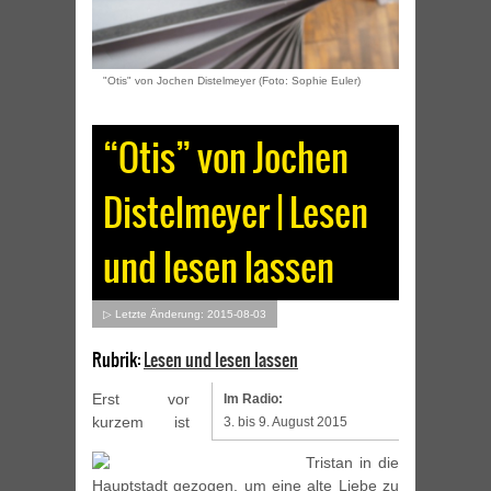
"Otis" von Jochen Distelmeyer (Foto: Sophie Euler)
“Otis” von Jochen
Distelmeyer | Lesen
und lesen lassen
▷ Letzte Änderung: 2015-08-03
Rubrik:
Lesen und lesen lassen
Erst vor
Im Radio:
kurzem ist
3. bis 9. August 2015
Tristan in die
Hauptstadt gezogen, um eine alte Liebe zu