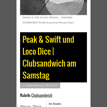
SPACE IS THE PLACE SPEZIAL - OPENING
SCHWARZER RAUM (Ausschnitt Renate-Flyer)
Peak & Swift und
Loco Dice |
Clubsandwich am
Samstag
▷ Letzte Änderung: 2015-11-21
Rubrik:
Clubsandwich
Im Radio:
Warum “Black