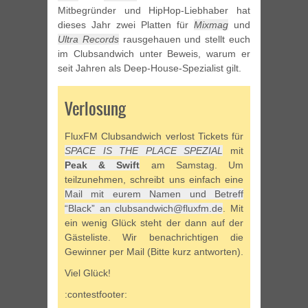
Mitbegründer und HipHop-Liebhaber hat
dieses Jahr zwei Platten für
Mixmag
und
Ultra Records
rausgehauen und stellt euch
im Clubsandwich unter Beweis, warum er
seit Jahren als Deep-House-Spezialist gilt.
Verlosung
FluxFM Clubsandwich verlost Tickets für
SPACE IS THE PLACE SPEZIAL
mit
Peak & Swift
am Samstag. Um
teilzunehmen, schreibt uns einfach eine
Mail mit eurem Namen und Betreff
“Black” an clubsandwich@fluxfm.de
. Mit
ein wenig Glück steht der dann auf der
Gästeliste. Wir benachrichtigen die
Gewinner per Mail (Bitte kurz antworten).
Viel Glück!
:contestfooter: