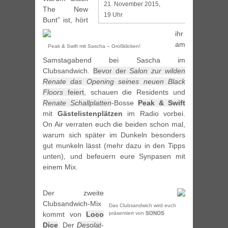
21. November 2015,
The New
19 Uhr
Bunt” ist, hört
ihr
am
Peak & Swift mit Sascha – Großklicken!
Samstagabend bei Sascha im
Clubsandwich.
Bevor der
Salon zur wilden
Renate das Opening seines neuen Black
Floors
feiert
, schauen die Residents und
Renate Schallplatten
-Bosse
Peak & Swift
mit
Gästelistenplätzen
im Radio vorbei.
On Air verraten euch die beiden schon mal,
warum sich später im Dunkeln besonders
gut munkeln lässt (mehr dazu in den Tipps
unten), und befeuern eure Synpasen mit
einem Mix.
Der zweite
Clubsandwich-Mix
Das Clubsandwich wird euch
präsentiert von
SONOS
kommt von
Loco
Dice
. Der
Desolat
-