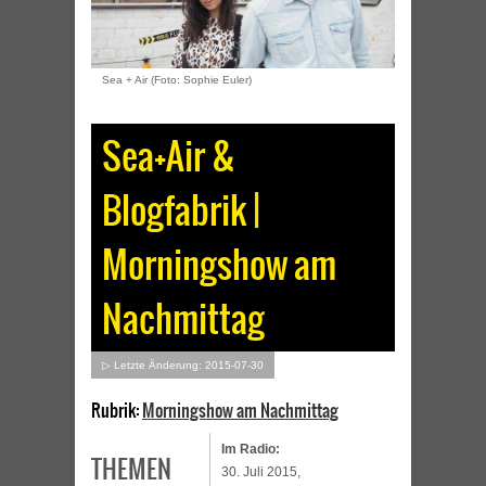
Sea + Air (Foto: Sophie Euler)
Sea+Air &
Blogfabrik |
Morningshow am
Nachmittag
▷ Letzte Änderung: 2015-07-30
Rubrik:
Morningshow am Nachmittag
Im Radio:
THEMEN
30. Juli 2015,