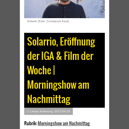
Solarrio (Foto: Constanze Kaul)
Solarrio, Eröffnung
der IGA & Film der
Woche |
Morningshow am
Nachmittag
▷ Letzte Änderung: 2017-04-13
Rubrik:
Morningshow am Nachmittag