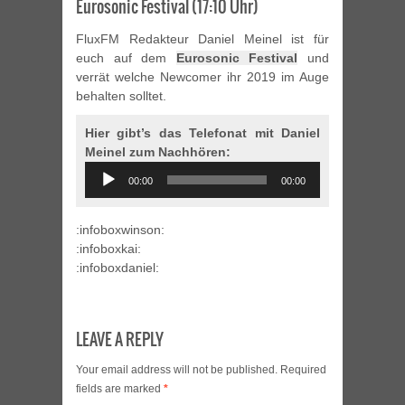
Eurosonic Festival (17:10 Uhr)
FluxFM Redakteur Daniel Meinel ist für
euch auf dem
Eurosonic Festival
und
verrät welche Newcomer ihr 2019 im Auge
behalten solltet.
Hier gibt’s das Telefonat mit Daniel
Meinel zum Nachhören:
Audio
00:00
00:00
Player
:infoboxwinson:
:infoboxkai:
:infoboxdaniel:
LEAVE A REPLY
Your email address will not be published.
Required
fields are marked
*