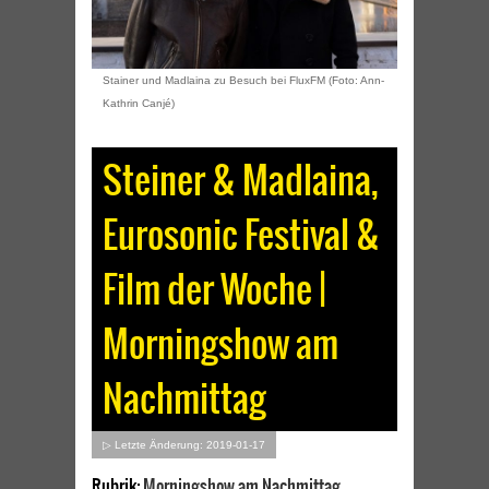
Stainer und Madlaina zu Besuch bei FluxFM (Foto: Ann-
Kathrin Canjé)
Steiner & Madlaina,
Eurosonic Festival &
Film der Woche |
Morningshow am
Nachmittag
▷ Letzte Änderung: 2019-01-17
Rubrik:
Morningshow am Nachmittag