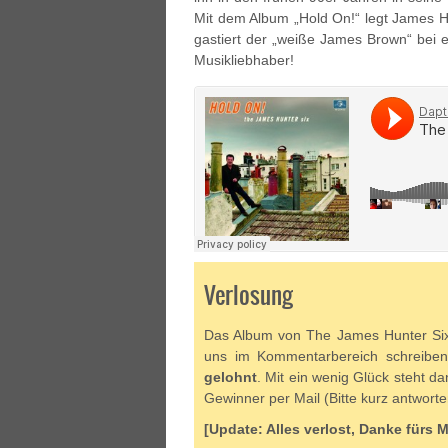
Mit dem Album „Hold On!“ legt James H
gastiert der „weiße James Brown“ bei ei
Musikliebhaber!
Verlosung
Das Album von The James Hunter Six h
uns im Kommentarbereich schreib
gelohnt
. Mit ein wenig Glück steht d
Gewinner per Mail (Bitte kurz antworte
[Update: Alles verlost, Danke fürs 