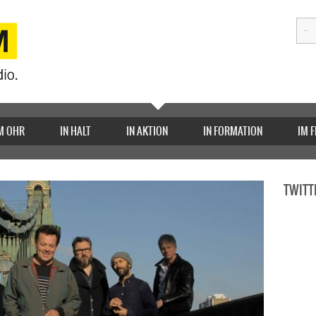
M OHR
IN HALT
IN AKTION
IN FORMATION
IM 
TWITT