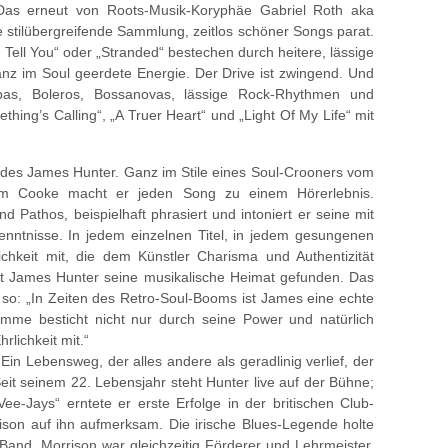
Das erneut von Roots-Musik-Koryphäe Gabriel Roth aka
 stilübergreifende Sammlung, zeitlos schöner Songs parat.
’t Tell You“ oder „Stranded“ bestechen durch heitere, lässige
nz im Soul geerdete Energie. Der Drive ist zwingend. Und
bas, Boleros, Bossanovas, lässige Rock-Rhythmen und
hing’s Calling“, „A Truer Heart“ und „Light Of My Life“ mit
 des James Hunter. Ganz im Stile eines Soul-Crooners vom
m Cooke macht er jeden Song zu einem Hörerlebnis.
 Pathos, beispielhaft phrasiert und intoniert er seine mit
nntnisse. In jedem einzelnen Titel, in jedem gesungenen
chkeit mit, die dem Künstler Charisma und Authentizität
hat James Hunter seine musikalische Heimat gefunden. Das
 so: „In Zeiten des Retro-Soul-Booms ist James eine echte
mme besticht nicht nur durch seine Power und natürlich
rlichkeit mit.“
. Ein Lebensweg, der alles andere als geradlinig verlief, der
 seinem 22. Lebensjahr steht Hunter live auf der Bühne;
Vee-Jays“ erntete er erste Erfolge in der britischen Club-
son auf ihn aufmerksam. Die irische Blues-Legende holte
 Band, Morrison war gleichzeitig Förderer und Lehrmeister.