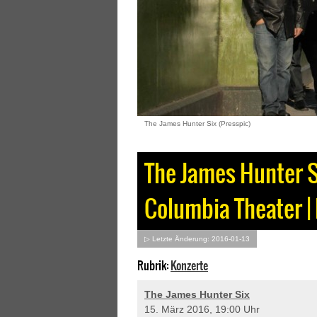
The James Hunter Six (Presspic)
The James Hunter S
Columbia Theater |
▷ Letzte Änderung: 2016-01-13
Rubrik:
Konzerte
The James Hunter Six
15. März 2016, 19:00 Uhr