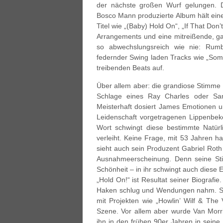
der nächste großen Wurf gelungen. 
Bosco Mann produzierte Album hält eine
Titel wie „(Baby) Hold On“, „If That Don
Arrangements und eine mitreißende, ga
so abwechslungsreich wie nie: Rum
federnder Swing laden Tracks wie „Somet
treibenden Beats auf.
Über allem aber: die grandiose Stimme
Schlage eines Ray Charles oder Sa
Meisterhaft dosiert James Emotionen und
Leidenschaft vorgetragenen Lippenbeke
Wort schwingt diese bestimmte Natürli
verleiht. Keine Frage, mit 53 Jahren 
sieht auch sein Produzent Gabriel Roth
Ausnahmeerscheinung. Denn seine Sti
Schönheit – in ihr schwingt auch diese Eh
„Hold On!“ ist Resultat seiner Biografie
Haken schlug und Wendungen nahm. Seit
mit Projekten wie „Howlin’ Wilf & The 
Szene. Vor allem aber wurde Van Morri
ihn in den frühen 90er Jahren in seine