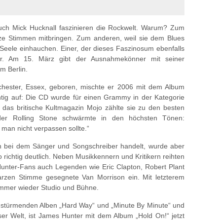
uch Mick Hucknall faszinieren die Rockwelt. Warum? Zum
rze Stimmen mitbringen. Zum anderen, weil sie dem Blues
d Seele einhauchen. Einer, der dieses Faszinosum ebenfalls
ter. Am 15. März gibt der Ausnahmekönner mit seiner
m Berlin.
chester, Essex, geboren, mischte er 2006 mit dem Album
htig auf: Die CD wurde für einen Grammy in der Kategorie
ür das britische Kultmagazin Mojo zählte sie zu den besten
er Rolling Stone schwärmte in den höchsten Tönen:
 man nicht verpassen sollte.“
ch bei dem Sänger und Songschreiber handelt, wurde aber
 richtig deutlich. Neben Musikkennern und Kritikern reihten
Hunter-Fans auch Legenden wie Eric Clapton, Robert Plant
arzen Stimme gesegnete Van Morrison ein. Mit letzterem
n immer wieder Studio und Bühne.
s stürmenden Alben „Hard Way“ und „Minute By Minute“ und
r Welt, ist James Hunter mit dem Album „Hold On!“ jetzt