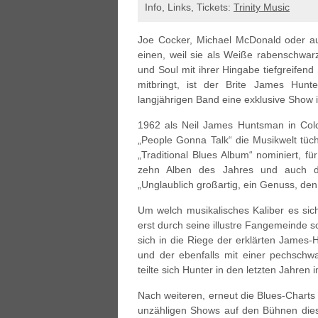
Info, Links, Tickets:
Trinity Music
Joe Cocker, Michael McDonald oder a
einen, weil sie als Weiße rabenschwa
und Soul mit ihrer Hingabe tiefgreifen
mitbringt, ist der Brite James Hun
langjährigen Band eine exklusive Show i
1962 als Neil James Huntsman in Col
„People Gonna Talk“ die Musikwelt tüc
„Traditional Blues Album“ nominiert, f
zehn Alben des Jahres und auch d
„Unglaublich großartig, ein Genuss, den
Um welch musikalisches Kaliber es si
erst durch seine illustre Fangemeinde so
sich in die Riege der erklärten James-
und der ebenfalls mit einer pechschw
teilte sich Hunter in den letzten Jahre
Nach weiteren, erneut die Blues-Chart
unzähligen Shows auf den Bühnen diese