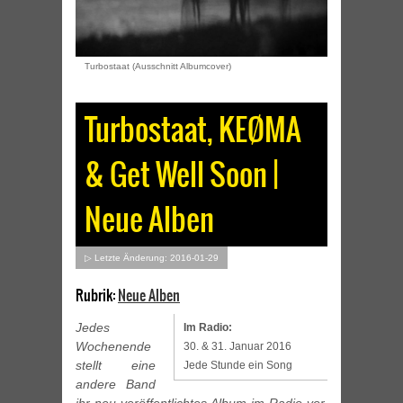
Turbostaat (Ausschnitt Albumcover)
Turbostaat, KEØMA
& Get Well Soon |
Neue Alben
▷ Letzte Änderung: 2016-01-29
Rubrik:
Neue Alben
Jedes
Im Radio:
Wochenende
30. & 31. Januar 2016
stellt eine
Jede Stunde ein Song
andere Band