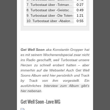
7.
Turbostaat über -Totmannknopf-
0:27
8.
Turbostaat über -Geistschwein-
0:49
9.
Turbostaat über -Die Toten-
1:21
10.
Turbostaat über -Abalonia-
0:55
Get Well Soon
aka Konstantin Gropper hat
es mit seinem Wochenendspecial zwar nicht
ins Radio geschafft, weil Turbostaat unsere
Herzen zu schnell erobert hatten – aber
immerhin auf die Webseite! Auch Get Well
Soons Album wird hier persönlich und Track
by Track von ihm vorgestellt. Ein
ausführliches
Interview zum Album gibt’s
hier nebenan
.
Get Well Soon – Love MG