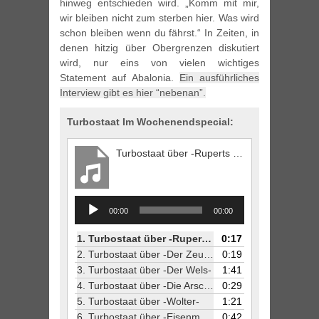
hinweg entschieden wird. „Komm mit mir,
wir bleiben nicht zum sterben hier. Was wird
schon bleiben wenn du fährst.“ In Zeiten, in
denen hitzig über Obergrenzen diskutiert
wird, nur eins von vielen wichtiges
Statement auf Abalonia.
Ein ausführliches
Interview gibt es hier “nebenan”.
Turbostaat Im Wochenendspecial:
Turbostaat über -Ruperts Gruen-
Audio
00:00
00:00
Player
1.
Turbostaat über -Ruperts Gruen-
0:17
2.
Turbostaat über -Der Zeuge-
0:19
3.
Turbostaat über -Der Wels-
1:41
4.
Turbostaat über -Die Arschgesichter-
0:29
5.
Turbostaat über -Wolter-
1:21
6.
Turbostaat über -Eisenmann-
0:42