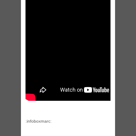
:infoboxmarc: