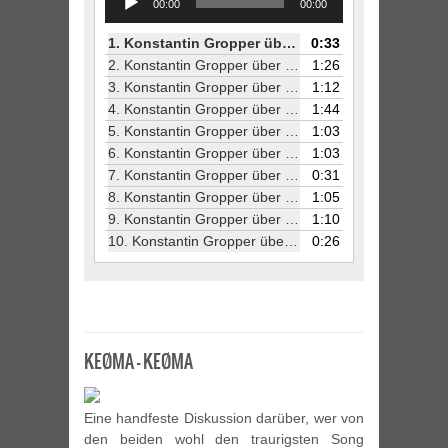
00:00
00:00
Player
1.
Konstantin Gropper über -It's A Fog-
0:33
2.
Konstantin Gropper über -It's A Mess-
1:26
3.
Konstantin Gropper über -I'm Painting Money-
1:12
4.
Konstantin Gropper über -Young Count Falls For Nurse-
1:44
5.
Konstantin Gropper über -33-
1:03
6.
Konstantin Gropper über -Marienbad-
1:03
7.
Konstantin Gropper über -It's An Airlift-
0:31
8.
Konstantin Gropper über -Eulogy-
1:05
9.
Konstantin Gropper über - It's A Catalogue-
1:10
10.
Konstantin Gropper über -It's A Tender Maze-
0:26
KEØMA – KEØMA
Eine handfeste Diskussion darüber, wer von
den beiden wohl den traurigsten Song