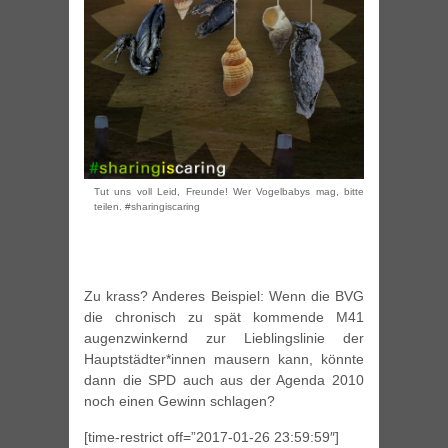
Tut uns voll Leid, Freunde! Wer Vogelbabys mag, bitte
teilen. #sharingiscaring
Zu krass? Anderes Beispiel: Wenn die BVG
die chronisch zu spät kommende M41
augenzwinkernd zur Lieblingslinie der
Hauptstädter*innen mausern kann, könnte
dann die SPD auch aus der Agenda 2010
noch einen Gewinn schlagen?
[time-restrict off=”2017-01-26 23:59:59″]