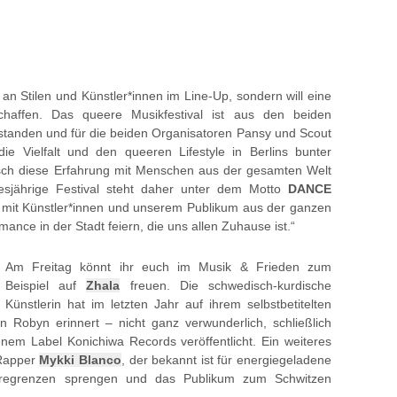
lt an Stilen und Künstler*innen im Line-Up, sondern will eine
chaffen. Das queere Musikfestival ist aus den beiden
standen und für die beiden Organisatoren Pansy und Scout
 die Vielfalt und den queeren Lifestyle in Berlins bunter
ch diese Erfahrung mit Menschen aus der gesamten Welt
iesjährige Festival steht daher unter dem Motto
DANCE
mit Künstler*innen und unserem Publikum aus der ganzen
ance in der Stadt feiern, die uns allen Zuhause ist.“
Am Freitag könnt ihr euch im Musik & Frieden zum
Beispiel auf
Zhala
freuen. Die schwedisch-kurdische
Künstlerin hat im letzten Jahr auf ihrem selbstbetitelten
n Robyn erinnert – nicht ganz verwunderlich, schließlich
nem Label Konichiwa Records veröffentlicht. Ein weiteres
 Rapper
Mykki Blanco
, der bekannt ist für energiegeladene
regrenzen sprengen und das Publikum zum Schwitzen