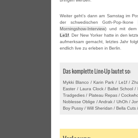
bringen werden.
Weiter geht’s dann am Samstag im Pos
der schwedischen Goth-Pop-Ikone
Morningshow-Interview
) und mit dem
Le1f
. Der New Yorker hatte in den letz
aufmerksam gemacht, letztes Jahr folg
endlich live zu erleben in Berlin.
Das komplette Line-Up lautet so:
Mykki Blanco / Karin Park / Le1f / Z
Easter / Laura Clock / Ballet School /
Tradgedies / Plateau Repas / Cockwhor
Noblesse Oblige / Andrak / UhOh / Jo
Boy Pussy / Will Sheridan / Bella Cuts /