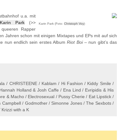
tbahnhof u.a. mit
Karin Park
(>>
Karin Park (Foto:
Christoph Voy
)
 queeren Rapper
ten Jahren schon mit einigen Mixtapes und EPs mit auf sich
te nun endlich sein erstes Album
Riot Boi
– nun gibt’s das
hala / CHRISTEENE / Kablam / Hi Fashion / Kiddy Smile /
 Hannah Holland & Josh Caffe / Ena Lind / Evripidis & His
e & Macho / Electrosexual / Pussy Cherie / Eat Lipstick /
n Campbell / Godmother / Simonne Jones / The Sexbots /
 Krizzi with a K