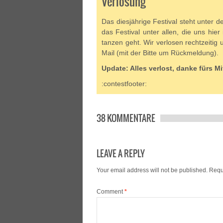
Verlosung
Das diesjährige Festival steht unter 
das Festival unter allen, die uns hi
tanzen geht. Wir verlosen rechtzeitig
Mail (mit der Bitte um Rückmeldung).
Update: Alles verlost, danke fürs 
:contestfooter:
38 KOMMENTARE
LEAVE A REPLY
Your email address will not be published.
Requ
Comment
*