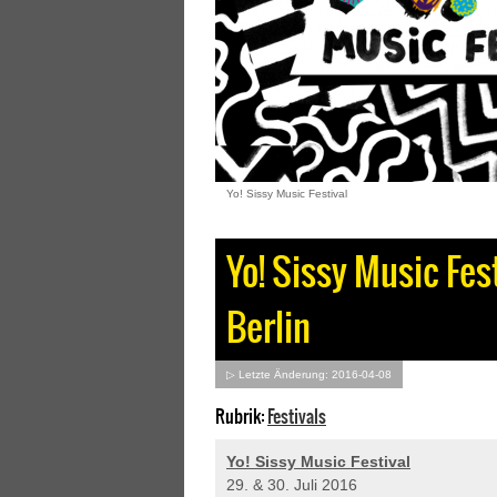
Yo! Sissy Music Festival
Yo! Sissy Music Fest
Berlin
▷ Letzte Änderung: 2016-04-08
Rubrik:
Festivals
Yo! Sissy Music Festival
29. & 30. Juli 2016