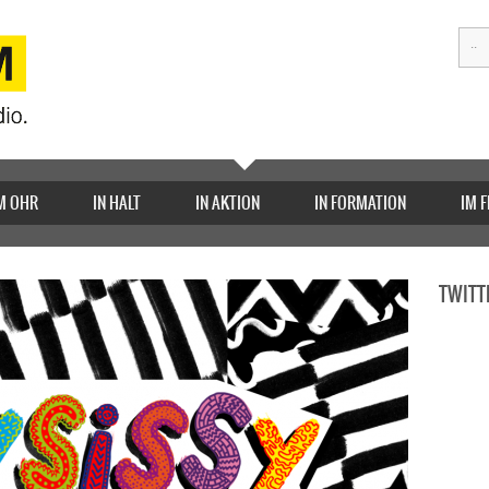
M OHR
IN HALT
IN AKTION
IN FORMATION
IM 
TWITT