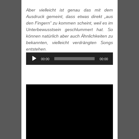
Aber vielleicht ist genau das mit dem
Ausdruck gemeint, dass etwas direkt „aus
den Fingern“ zu kommen scheint, weil es im
Unterbewusstsein geschlummert hat. So
können natürlich aber auch Ähnlichkeiten zu
bekannten, vielleicht verdrängten Songs
entstehen.
Audio
00:00
00:00
Player