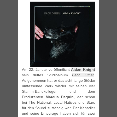
Am 22. Januar veröffentlicht
Aidan Knight
sein drittes Studioalbum
Each Other
.
Aufgenommen hat er das acht lange Stücke
umfassende Werk wieder mit seinen vier
Stamm-Bandkollegen und dem
Produzenten
Marcus Paquin
, der schon
bei The National, Local Natives und Stars
für den Sound zuständig war. Der Kanadier
und seine Entourage haben sich für zwei