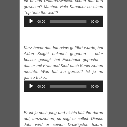
Ist er aus Urlaubszwecken schon mal dort
gewesen? Machen viele Kanadier so einen
Trip “into the wild”?
Audio
00:00
00:00
Player
Kurz bevor das Interview geführt wurde, hat
Aidan Knight bekannt gegeben – oder
besser gesagt: bei Facebook gepostet –
das er mit Frau und Kind nach Berlin ziehen
möchte. Was hat ihn gereizt? Ist ja ne
ganze Ecke…
Audio
00:00
00:00
Player
Er ist ja noch jung und nichts hält ihn daran
auf, umzuziehen, so sagt er selbst. Dieses
Jahr wird er seinen Dreißigsten feiern.