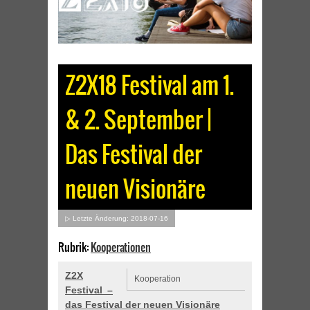
Z2X18 Festival am 1.
& 2. September |
Das Festival der
neuen Visionäre
▷ Letzte Änderung: 2018-07-16
Rubrik:
Kooperationen
Z2X
Kooperation
Festival –
das Festival der neuen Visionäre