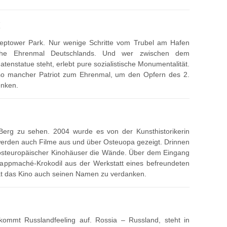
reptower Park. Nur wenige Schritte vom Trubel am Hafen
ische Ehrenmal Deutschlands. Und wer zwischen dem
nstatue steht, erlebt pure sozialistische Monumentalität.
 so mancher Patriot zum Ehrenmal, um den Opfern des 2.
enken.
Berg zu sehen. 2004 wurde es von der Kunsthistorikerin
werden auch Filme aus und über Osteuopa gezeigt. Drinnen
osteuropäischer Kinohäuser die Wände. Über dem Eingang
appmaché-Krokodil aus der Werkstatt eines befreundeten
at das Kino auch seinen Namen zu verdanken.
ommt Russlandfeeling auf. Rossia – Russland, steht in