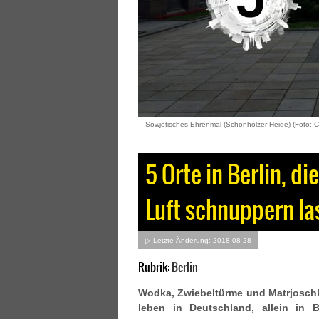
Sowjetisches Ehrenmal (Schönholzer Heide) (Foto: C
5 Orte in Berlin, d
Luft schnuppern la
▷ Letzte Änderung: 2018-08-28
Rubrik:
Berlin
Wodka, Zwiebeltürme und Matrjoschk
leben in Deutschland, allein in 