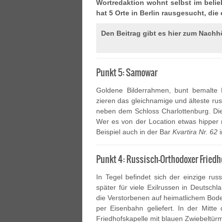
Wortredaktion wohnt selbst im belie
hat 5 Orte in Berlin rausgesucht, di
Den Beitrag gibt es hier zum Nachh
Punkt 5: Samowar
Goldene Bilderrahmen, bunt bemalte 
zieren das gleichnamige und älteste rus
neben dem Schloss Charlottenburg. Die 
Wer es von der Location etwas hippe
Beispiel auch in der Bar
Kvartira Nr. 62
i
Punkt 4: Russisch-Orthodoxer Friedh
In Tegel befindet sich der einzige rus
später für viele Exilrussen in Deutschl
die Verstorbenen auf heimatlichem Bo
per Eisenbahn geliefert. In der Mitte
Friedhofskapelle mit blauen Zwiebeltür