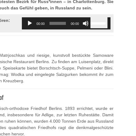
btesten Bezirk für Russ*innen – in Charlottenburg. Sie
e euch das Gefühl geben, in Russland zu sein.
Audio
Use
ören:
00:00
00:00
Player
Up/Down
Arrow
keys
to
increase
Matrjoschkas und riesige, kunstvoll bestückte Samoware
or
sische Restaurant Berlins. Zu finden am Luisenplatz, direkt
decrease
Speisekarte bietet Borschtsch-Suppe, Pelmeni oder Blini.
volume.
r mag: Wodka und eingelegte Salzgurken bekommt ihr zum
n Kreuzberg.
of
sisch-orthodoxe Friedhof Berlins. 1893 errichtet, wurde er
and, insbesondere für Adlige, zur letzten Ruhestätte. Damit
den ruhen können, wurden 4.000 Tonnen Erde aus Russland
 des quadratischen Friedhofs ragt die denkmalgeschützte
mchen hervor.