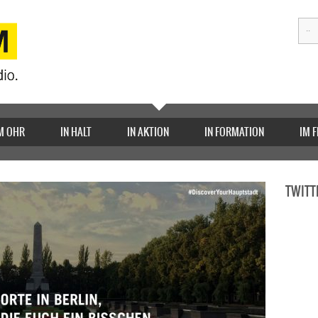
M OHR
IN HALT
IN AKTION
IN FORMATION
IM 
TWITT