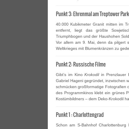
Punkt 3: Ehrenmal am Treptower Park
40.000 Kubikmeter Granit mitten im T
entfernt, liegt das größte Sowjet
Triumphbogen und der Haushohen Soldate
Vor allem am 9. Mai, denn da pilgert
Weltkrieges mit Blumenkränzen zu ged
Punkt 2: Russische Filme
Gibt’s im Kino
Krokodil
in Prenzlauer 
Gabriel Hageni gegründet, inzwischen 
schmücken großformatige Fotografien 
des Programmkinos klebt ein grünes P
Kostümbildners – dem Deko-Krokodil h
Punkt 1 : Charlottengrad
Schon am S-Bahnhof Charlottenburg k