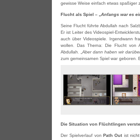
gewisse Weise einfach etwas spaßiger 
Flucht als Spiel – „
Anfangs war es ei
Seine Flucht führte Abdullah nach Salz
Er ist Leiter des Videospiel-Entwickler
auch über Videospiele. Irgendwann fra
wollen. Das Thema: Die Flucht von A
Abdullah. „
Aber dann haben wir darübe
zum gemeinsamen Spiel war geboren. Es 
Die Situation von Flüchtlingen verst
Der Spielverlauf von
Path Out
ist nich