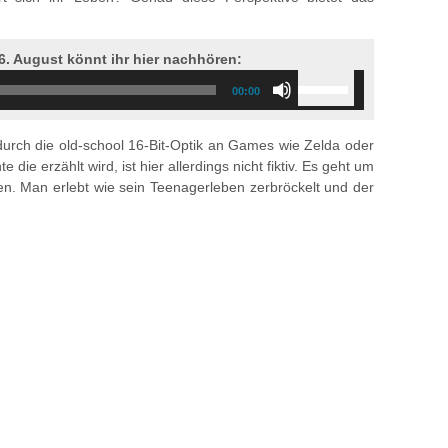
. August könnt ihr hier nachhören:
Use
00:00
Up/Down
Arrow
keys
 durch die old-school 16-Bit-Optik an Games wie Zelda oder
to
ie erzählt wird, ist hier allerdings nicht fiktiv. Es geht um
increase
n. Man erlebt wie sein Teenagerleben zerbröckelt und der
or
decrease
volume.