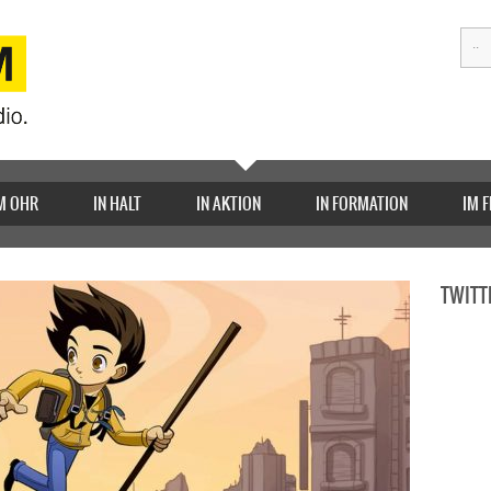
M OHR
IN HALT
IN AKTION
IN FORMATION
IM 
TWITT