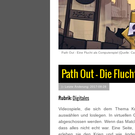
Path Out - Eine Flucht als Computerspiel (Quelle: C
Path Out – Die Fluch
▷ Letzte Änderung: 2017-08-28
Rubrik:
Digitales
Videospiele, die sich dem Thema Kr
auswählen und loslegen. In virtuellen
abgeschossen werden. Wenn das Match 
dass alles nicht echt war. Eine Seite, 
erleben sie den Krieg und wie änder