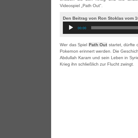
Videospiel „Path Out“.
Den Beitrag von Ron Stoklas vom 16
Audio
00:00
Player
Wer das Spiel
Path Out
startet, dürfte
Pokemon erinnert werden. Die Geschichte d
Abdullah Karam und sein Leben in Syrie
Krieg ihn schließlich zur Flucht zwingt.