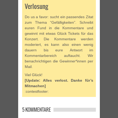
Verlosung
Do us a favor: sucht ein passendes Zitat
zum Thema “Gefälligkeiten”. Schreibt
euren Fund in die Kommentare und
gewinnt mit etwas Glück Tickets für das
Konzert. Die Kommentare werden
moderiert, es kann also einen wenig
dauern bis eure Antwort im
Kommentarbereich auftaucht. Wir
benachrichtigen die Gewinner*innen per
Mail.
Viel Glück!
[Update: Alles verlost. Danke für’s
Mitmachen]
:contestfooter:
5 KOMMENTARE