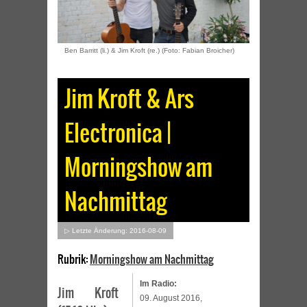
Ben Barritt (li.) & Jim Kroft (re.) (Foto: Fabian Broicher)
Jim Kroft & Ars
Electronica |
Morningshow am
Nachmittag
▷ Letzte Änderung: 2016-08-09
Rubrik:
Morningshow am Nachmittag
Im Radio:
Jim Kroft
09. August 2016,