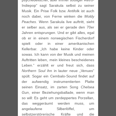
psychedelischer, aber immer souliger Retro-
Indiepop“ sagt Sarakula selbst zu seiner
Musik. Ein Prise Folk bzw. Antifolk ist auch
noch dabei, von Ferne winken die
Moldy
Peaches
. Wenn Sarakula live auftritt, sieht
er selber aus, als sei er gerade den 70er
Jahren entsprungen. Und er gibt alles, egal
ob er in einem norwegischen Fischerdorf
spielt oder in einer amerikanischen
Kellerbar. „Ich habe keine Kinder oder
sowas. Ich kann von der Musik und meinen
Auftritten leben, mein kleines bescheidenes
Leben.“ erzählt er und freut sich, dass
Northern Soul
ihn in lauter neue „Venues“
spült. Sogar ein Cembalo-Sound findet auf
der aufwendig instrumentierten Platte
seinen Einsatz, im zarten Song
Chelsea
Gun
, einer Beziehungsballade, wenn man
so will: Es geht um zerdeppertes Porzellan,
das weggeräumt werden muss, um
angelaufene Silberlöffel, um
selbstzerstörerische Kräfte und die