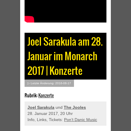
Joel Sarakula am 28.
Januar im Monarch
2017 | Konzerte
▷ Letzte Änderung: 2016-08-17
Rubrik:
Konzerte
Joel Sarakula
und
The Jooles
28. Januar 2017, 20 Uhr
Info, Links, Tickets:
Pon’t Danic Music