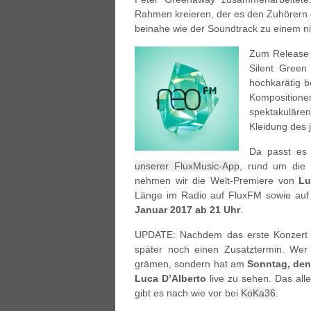
Rahmen kreieren, der es den Zuhörern e
beinahe wie der Soundtrack zu einem nic
Zum Release 
Silent Green
hochkarätig b
Kompositio
spektakuläre
Kleidung des 
Da passt es
unserer FluxMusic-App
, rund um die 
nehmen wir die Welt-Premiere von
Lu
Länge im Radio auf FluxFM sowie au
Januar 2017 ab 21 Uhr
.
UPDATE: Nachdem das erste Konzert am
später noch einen Zusatztermin. Wer
grämen, sondern hat am
Sonntag, den
Luca D’Alberto
live zu sehen. Das alle
gibt es nach wie vor bei
KoKa36
.