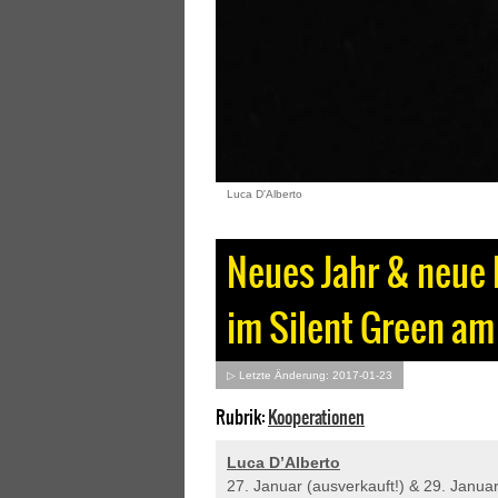
Luca D'Alberto
Neues Jahr & neue K
im Silent Green am 
▷ Letzte Änderung: 2017-01-23
Rubrik:
Kooperationen
Luca D’Alberto
27. Januar (ausverkauft!) & 29. Janua