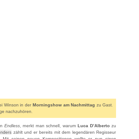
i Winson in der
Morningshow am Nachmittag
zu Gast.
änge nachzuhören.
von
Endless
, merkt man schnell, warum
Luca D’Alberto
zu
nders
zählt und er bereits mit dem legendären Regisseur
 Mit seinen neuen Kompositionen wollte er nun einen