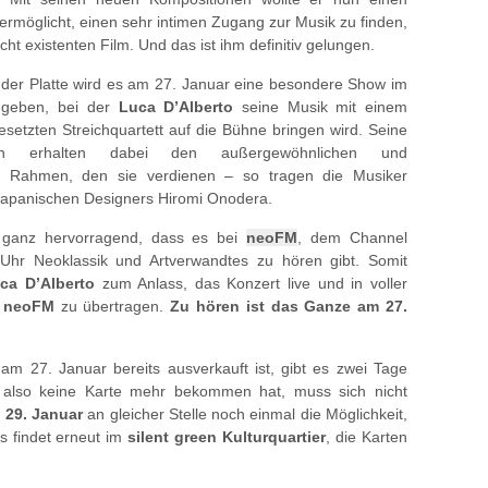
rmöglicht, einen sehr intimen Zugang zur Musik zu finden,
ht existenten Film. Und das ist ihm definitiv gelungen.
der Platte wird es am 27. Januar eine besondere Show im
 geben, bei der
Luca D’Alberto
seine Musik mit einem
esetzten Streichquartett auf die Bühne bringen wird. Seine
nen erhalten dabei den außergewöhnlichen und
n Rahmen, den sie verdienen – so tragen die Musiker
japanischen Designers Hiromi Onodera.
 ganz hervorragend, dass es bei
neoFM
, dem Channel
Uhr Neoklassik und Artverwandtes zu hören gibt. Somit
ca D’Alberto
zum Anlass, das Konzert live und in voller
f
neoFM
zu übertragen.
Zu hören ist das Ganze am 27.
 27. Januar bereits ausverkauft ist, gibt es zwei Tage
 also keine Karte mehr bekommen hat, muss sich nicht
 29. Januar
an gleicher Stelle noch einmal die Möglichkeit,
s findet erneut im
silent green Kulturquartier
, die Karten