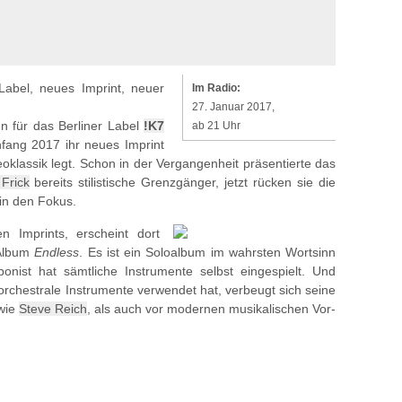
abel, neues Imprint, neuer
Im Radio:
27. Januar 2017,
n für das Berliner Label
!K7
ab 21 Uhr
ang 2017 ihr neues Imprint
klassik legt. Schon in der Vergangenheit präsentierte das
Frick
bereits stilistische Grenzgänger, jetzt rücken sie die
in den Fokus.
n Imprints, erscheint dort
Album
Endless
. Es ist ein Soloalbum im wahrsten Wortsinn
onist hat sämtliche Instrumente selbst eingespielt. Und
orchestrale Instrumente verwendet hat, verbeugt sich seine
 wie
Steve Reich
, als auch vor modernen musikalischen Vor-