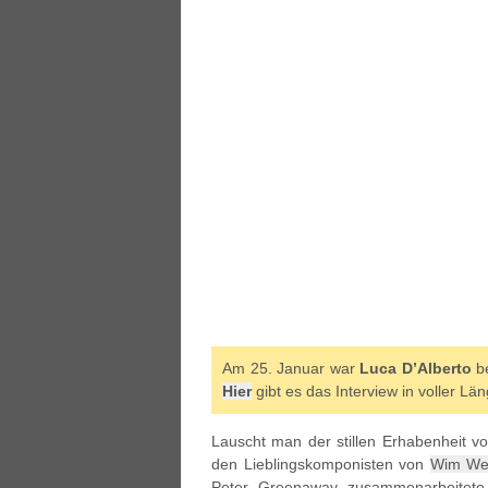
Am 25. Januar war
Luca D’Alberto
be
Hier
gibt es das Interview in voller L
Lauscht man der stillen Erhabenheit 
den Lieblingskomponisten von
Wim We
Peter Greenaway zusammenarbeitete.