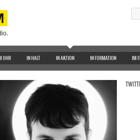
M OHR
IN HALT
IN AKTION
IN FORMATION
IM 
TWITT