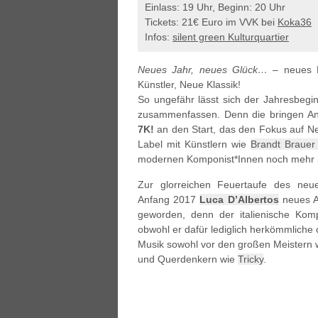
Einlass: 19 Uhr, Beginn: 20 Uhr
Tickets: 21€ Euro im VVK bei
Koka36
Infos:
silent green Kulturquartier
Neues Jahr, neues Glück…
– neues L
Künstler, Neue Klassik!
So ungefähr lässt sich der Jahresbegin
zusammenfassen. Denn die bringen Anf
7K!
an den Start, das den Fokus auf Neo
Label mit Künstlern wie
Brandt Brauer 
modernen Komponist*Innen noch mehr 
Zur glorreichen Feuertaufe des neue
Anfang 2017
Luca D’Albertos
neues 
geworden, denn der italienische Komp
obwohl er dafür lediglich herkömmliche 
Musik sowohl vor den großen Meistern
und Querdenkern wie
Tricky
.