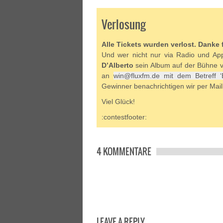
Verlosung
Alle Tickets wurden verlost. Danke
Und wer nicht nur via Radio und Ap
D’Alberto
sein Album auf der Bühne vo
an
win@fluxfm.de mit dem Betreff ‘
Gewinner benachrichtigen wir per Mail 
Viel Glück!
:contestfooter:
4 KOMMENTARE
LEAVE A REPLY