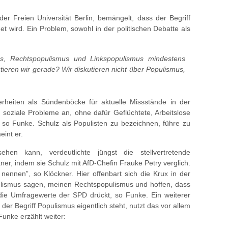
 der Freien Universität Berlin, bemängelt, dass der Begriff
t wird. Ein Problem, sowohl in der politischen Debatte als
, Rechtspopulismus und Linkspopulismus mindestens
ieren wir gerade? Wir diskutieren nicht über Populismus,
rheiten als Sündenböcke für aktuelle Missstände in der
 soziale Probleme an, ohne dafür Geflüchtete, Arbeitslose
 so Funke. Schulz als Populisten zu bezeichnen, führe zu
eint er.
hen kann, verdeutlichte jüngst die stellvertretende
er, indem sie Schulz mit AfD-Chefin Frauke Petry verglich.
ennen”, so Klöckner. Hier offenbart sich die Krux in der
ulismus sagen, meinen Rechtspopulismus und hoffen, dass
 die Umfragewerte der SPD drückt, so Funke. Ein weiterer
er Begriff Populismus eigentlich steht, nutzt das vor allem
unke erzählt weiter: