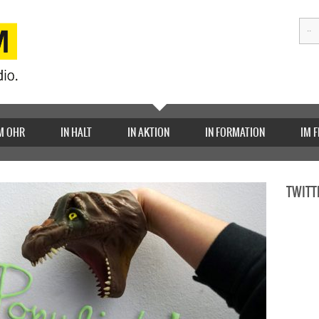
M OHR
IN HALT
IN AKTION
IN FORMATION
IM 
TWITT