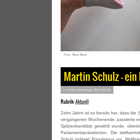
Foto: Nina Maul
Martin Schulz – ein
▷ Letzte Änderung: 2017-02-23
Rubrik:
Aktuell
Zehn Jahre ist es bereits her, dass di
vergangenen Wochenende, passierte e
Spitzenkandidat gewählt wurde, überbi
Parlamentspräsidenten. Die stellvertr
Schulz indirekt Populismus vor, Wolfg