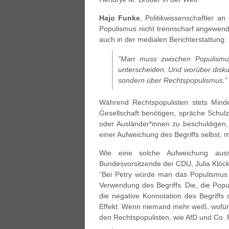
Hajo Funke
, Politikwissenschaftler an
Populismus nicht trennscharf angewende
auch in der medialen Berichterstattung:
“Man muss zwischen Populismus
unterscheiden. Und worüber diskut
sondern über Rechtspopulismus.”
Während Rechtspopulisten stets Minde
Gesellschaft benötigen, spräche Schulz
oder Ausländer*innen zu beschuldigen,
einer Aufweichung des Begriffs selbst, m
Wie eine solche Aufweichung ausse
Bundesvorsitzende der CDU, Julia Klöckn
“Bei Petry würde man das Populismus n
Verwendung des Begriffs. Die, die Pop
die negative Konnotation des Begriffs
Effekt: Wenn niemand mehr weiß, wofür d
den Rechtspopulisten, wie AfD und Co. F