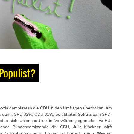
 Populist?
e Sozialdemokraten die CDU in den Umfragen überholten. Am
s dann: SPD 32%, CDU 31%. Seit
Martin Schulz
zum SPD-
eten sich Unionspolitiker in Vorwürfen gegen den Ex-EU-
etende Bundesvorsitzende der CDU, Julia Klöckner, wirft
ang Schäuble vergleicht ihn gar mit Donald Trump.
Was ist