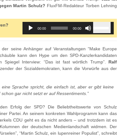
gegen Martin Schulz?
FluxFM-Redakteur Torben Lehning
Audio
Use
ren?
00:00
00:00
Player
Up/Down
Arrow
keys
r, der seine Anhänger auf Veranstaltungen “Make Europe
to
g Schäuble kann den Hype um den SPD-Kanzlerkandidaten
increase
m Spiegel Interview: “Das ist fast wörtlich Trump”.
Ralf
or
itzender der Sozialdemokraten, kann die Vorwürfe aus der
decrease
volume.
r eine Sprache spricht, die einfach ist, aber er gibt keine
 schon gar nicht setzt er auf Ressentiments.”
 den Erfolg der SPD? Die Beliebtheitswerte von Schulz
einer Partei. An seinem konkreten Wahlprogramm kann das
Merkels CDU geht es da nicht anders – und trotzdem ist es
e Kolumnen der deutschen Medienlandschaft widmen. Der
selen”, “Martin Schulz, ein lupenreiner Populist”, schreibt