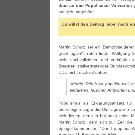
dran an den Populismus-Vorwürfen 
hat sich umgehört:
Du willst den Beitrag lieber nachhö
Martin Schulz sei ein Dampfplaudere
great again!”, rufen ließe. Wolfgan
nicht nachvollziehen und verkündet i
Stegner
, stellvertretender Bundesvors
CDU nicht nachvollziehen:
“Martin Schulz ist populär, weil e
einfachen, falschen Antworten und
Populismus als Erklärungsansatz für
übersteigen sogar die Umfragewerte s
nicht liegen, denn er hat noch keins. 
Martin Schulz, dem sich zur Zeit di
Spiegel kommentiert: “Der Trump aus Wür
Hendryk M. Broder in der Welt.